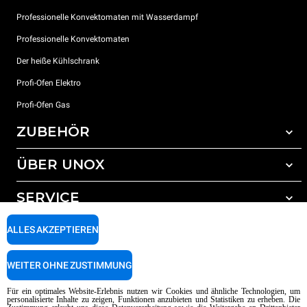
Professionelle Konvektomaten mit Wasserdampf
Professionelle Konvektomaten
Der heiße Kühlschrank
Profi-Ofen Elektro
Profi-Ofen Gas
ZUBEHÖR
ÜBER UNOX
Gesamtes Zubehör
Reinigungsmittel für das Selbstreinigungsprogramm
SERVICE
Unsere Standorte weltweit
Reinigungsmittel für das manuelle Reinigungsprogramm
ALLES AKZEPTIEREN
Wasseraufbereitung mit Kunstharzfiltern
Unox garantie
Wasseraufbereitung durch Umkehrosmose
Händler Suche
WEITER OHNE ZUSTIMMUNG
Service Suche
AI Content Disclaimer
Privacy policy
Cookie policy
Für ein optimales Website-Erlebnis nutzen wir Cookies und ähnliche Technologien, um
personalisierte Inhalte zu zeigen, Funktionen anzubieten und Statistiken zu erheben. Die