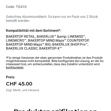
Code: TG410
Gelochtes Aluminiumblech. Es kann nur im Pack von 2 Stück
bestellt werden.
Kompatibilität mit dem Sortiment*:
BAKERTOP RETAIL
,
BAKERLUX™ &amp; LINEMISS™
,
LINEMICRO™
,
BAKERTOP MIND.Maps™ COUNTERTOP
,
BAKERTOP MIND.Maps™ BIG
,
BAKERLUX SHOP.Pro™
,
BAKERLUX CLASSIC
,
BAKERTOP-X™
*Für einige Versionen der oben genannten Produktreihen ist das Produkt
möglicherweise nicht kompatibel. Bitte konfiguriere die Lösung, an der Du
interessiert bist, um sicherzustellen, dass das Zubehör unterstützt wird.
konfigurieren
Preis:
CHF 45.00
Zzgl. MwSt. und Versand