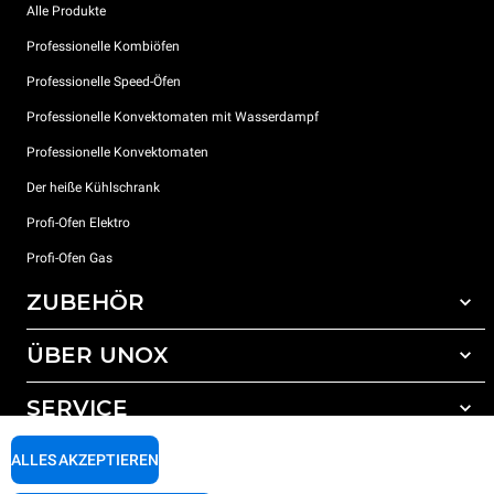
Alle Produkte
Professionelle Kombiöfen
Professionelle Speed-Öfen
Professionelle Konvektomaten mit Wasserdampf
Professionelle Konvektomaten
Der heiße Kühlschrank
Profi-Ofen Elektro
Profi-Ofen Gas
ZUBEHÖR
ÜBER UNOX
Gesamtes Zubehör
Reinigungsmittel für das Selbstreinigungsprogramm
SERVICE
Unsere Standorte weltweit
Reinigungsmittel für das manuelle Reinigungsprogramm
ALLES AKZEPTIEREN
Wasseraufbereitung mit Kunstharzfiltern
Unox garantie