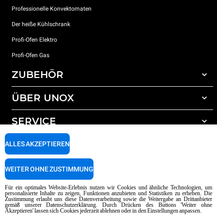
Professionelle Konvektomaten
Der heiße Kühlschrank
Profi-Ofen Elektro
Profi-Ofen Gas
ZUBEHÖR
ÜBER UNOX
Gesamtes Zubehör
Reinigungsmittel für das Selbstreinigungsprogramm
SERVICE
Unsere Standorte weltweit
Reinigungsmittel für das manuelle Reinigungsprogramm
ALLES AKZEPTIEREN
Wasseraufbereitung mit Kunstharzfiltern
Unox garantie
Wasseraufbereitung durch Umkehrosmose
Händler Suche
WEITER OHNE ZUSTIMMUNG
Service Suche
AI Content Disclaimer
Privacy policy
Cookie policy
Für ein optimales Website-Erlebnis nutzen wir Cookies und ähnliche Technologien, um
personalisierte Inhalte zu zeigen, Funktionen anzubieten und Statistiken zu erheben. Die
Copyright 2026 UNOX SpA Alle Rechte vorbehalten. Reg. Imp. Padova n °
Zustimmung erlaubt uns diese Datenverarbeitung sowie die Weitergabe an Drittanbieter
04230750285 - REA Padova 372835 - Kap. Soc. 5.000.000 € iv - P.IVA / CF
gemäß unserer Datenschutzerklärung. Durch Drücken des Buttons 'Weiter ohne
Akzeptieren' lassen sich Cookies jederzeit ablehnen oder in den Einstellungen anpassen.
04230750285 - IT WEEE Reg. No. IT08020000000377