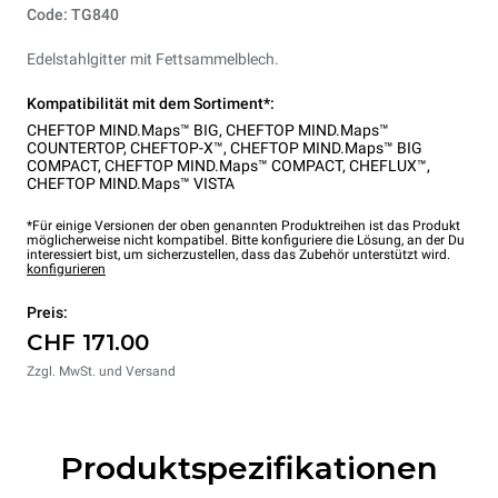
Code: TG840
Edelstahlgitter mit Fettsammelblech.
Kompatibilität mit dem Sortiment*:
CHEFTOP MIND.Maps™ BIG
,
CHEFTOP MIND.Maps™
COUNTERTOP
,
CHEFTOP-X™
,
CHEFTOP MIND.Maps™ BIG
COMPACT
,
CHEFTOP MIND.Maps™ COMPACT
,
CHEFLUX™
,
CHEFTOP MIND.Maps™ VISTA
*Für einige Versionen der oben genannten Produktreihen ist das Produkt
möglicherweise nicht kompatibel. Bitte konfiguriere die Lösung, an der Du
interessiert bist, um sicherzustellen, dass das Zubehör unterstützt wird.
konfigurieren
Preis:
CHF 171.00
Zzgl. MwSt. und Versand
Produktspezifikationen