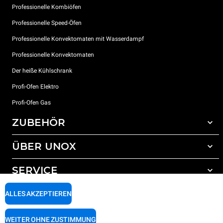
Professionelle Kombiöfen
Professionelle Speed-Öfen
Professionelle Konvektomaten mit Wasserdampf
Professionelle Konvektomaten
Der heiße Kühlschrank
Profi-Ofen Elektro
Profi-Ofen Gas
ZUBEHÖR
ÜBER UNOX
Gesamtes Zubehör
Reinigungsmittel für das Selbstreinigungsprogramm
SERVICE
Unsere Standorte weltweit
Reinigungsmittel für das manuelle Reinigungsprogramm
ALLES AKZEPTIEREN
Wasseraufbereitung mit Kunstharzfiltern
Unox garantie
Wasseraufbereitung durch Umkehrosmose
Händler Suche
WEITER OHNE ZUSTIMMUNG