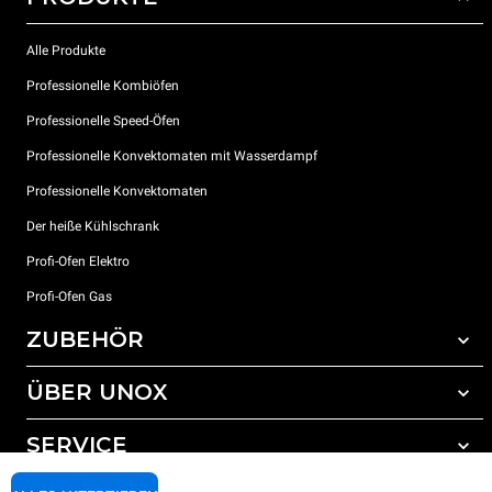
Alle Produkte
Professionelle Kombiöfen
Professionelle Speed-Öfen
Professionelle Konvektomaten mit Wasserdampf
Professionelle Konvektomaten
Der heiße Kühlschrank
Profi-Ofen Elektro
Profi-Ofen Gas
ZUBEHÖR
ÜBER UNOX
Gesamtes Zubehör
Reinigungsmittel für das Selbstreinigungsprogramm
SERVICE
Unsere Standorte weltweit
Reinigungsmittel für das manuelle Reinigungsprogramm