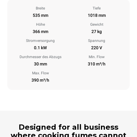
Breite
Tiefe
535 mm
1018 mm
Höhe
Gewicht
366 mm
27 kg
Stromversorgung
Spannung
0.1 kW
220 V
Durchmesser des Abzugs
Min. Flow
30 mm
310 m³/h
Max. Flow
390 m³/h
Designed for all business
where cooking fumes cannot