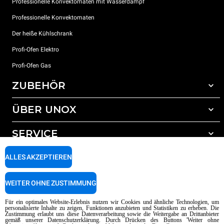
Professionelle Konvektomaten mit Wasserdampf
Professionelle Konvektomaten
Der heiße Kühlschrank
Profi-Ofen Elektro
Profi-Ofen Gas
ZUBEHÖR
ÜBER UNOX
Gesamtes Zubehör
Reinigungsmittel für das Selbstreinigungsprogramm
SERVICE
Unsere Standorte weltweit
Reinigungsmittel für das manuelle Reinigungsprogramm
ALLES AKZEPTIEREN
Wasseraufbereitung mit Kunstharzfiltern
Unox garantie
Wasseraufbereitung durch Umkehrosmose
Händler Suche
WEITER OHNE ZUSTIMMUNG
Service Suche
AI Content Disclaimer
Privacy policy
Cookie policy
Für ein optimales Website-Erlebnis nutzen wir Cookies und ähnliche Technologien, um
personalisierte Inhalte zu zeigen, Funktionen anzubieten und Statistiken zu erheben. Die
Copyright 2026 UNOX SpA Alle Rechte vorbehalten. Reg. Imp. Padova n °
Zustimmung erlaubt uns diese Datenverarbeitung sowie die Weitergabe an Drittanbieter
04230750285 - REA Padova 372835 - Kap. Soc. 5.000.000 € iv - P.IVA / CF
gemäß unserer Datenschutzerklärung. Durch Drücken des Buttons 'Weiter ohne