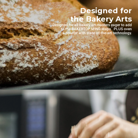
Designed for
the Bakery Arts
Designed for all bakery art masters eager to add
™
to the BAKERTOP MIND.Maps
PLUS oven
a proofer with state-of-the-art technology.