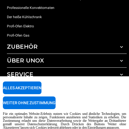
Professionelle Konvektomaten
Der heiße Kühlschrank
Profi-Ofen Elektro
Profi-Ofen Gas
ZUBEHÖR
ÜBER UNOX
Gesamtes Zubehör
Reinigungsmittel für das Selbstreinigungsprogramm
SERVICE
Unsere Standorte weltweit
Reinigungsmittel für das manuelle Reinigungsprogramm
ALLES AKZEPTIEREN
Wasseraufbereitung mit Kunstharzfiltern
Unox garantie
Wasseraufbereitung durch Umkehrosmose
Händler Suche
WEITER OHNE ZUSTIMMUNG
Service Suche
AI Content Disclaimer
Privacy policy
Cookie policy
Für ein optimales Website-Erlebnis nutzen wir Cookies und ähnliche Technologien, um
personalisierte Inhalte zu zeigen, Funktionen anzubieten und Statistiken zu erheben. Die
Copyright 2026 UNOX SpA Alle Rechte vorbehalten. Reg. Imp. Padova n °
Zustimmung erlaubt uns diese Datenverarbeitung sowie die Weitergabe an Drittanbieter
gemäß unserer Datenschutzerklärung. Durch Drücken des Buttons 'Weiter ohne
04230750285 - REA Padova 372835 - Kap. Soc. 5.000.000 € iv - P.IVA / CF
Akzeptieren' lassen sich Cookies jederzeit ablehnen oder in den Einstellungen anpassen.
04230750285 - IT WEEE Reg. No. IT08020000000377