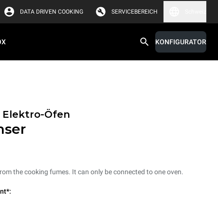
DATA DRIVEN COOKING
SERVICEBEREICH
Schweiz
OX
KONFIGURATOR
 Elektro-Öfen
nser
from the cooking fumes. It can only be connected to one oven.
nt*: