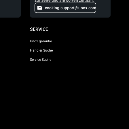
zur Seite und antworten zeitnah.
cooking.support@unox.com
SERVICE
Unox garantie
Händler Suche
Service Suche