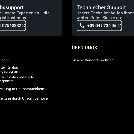
ebssupport
Technischer Support
e unsere Experten an – die
Unsere Techniker helfen Ihne
 ist kostenlos.
weiter. Rufen Sie sie an.
1 0764028252
+39 049 736 06 51
ÜBER UNOX
behör
Unsere Standorte weltweit
tel für das
gungsprogramm
ttel für das manuelle
programm
eitung mit Kunstharzfiltern
reitung durch Umkehrosmose