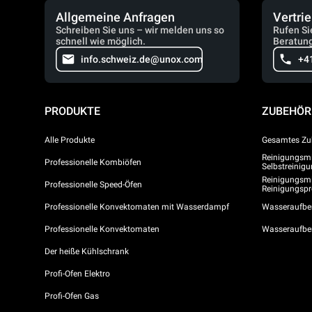
Allgemeine Anfragen
Vertri
Schreiben Sie uns – wir melden uns so
Rufen Si
schnell wie möglich.
Beratung
info.schweiz.de@unox.com
+4
PRODUKTE
ZUBEHÖR
Alle Produkte
Gesamtes Zu
Reinigungsmit
Professionelle Kombiöfen
Selbstreini
Reinigungsmi
Professionelle Speed-Öfen
Reinigungs
Professionelle Konvektomaten mit Wasserdampf
Wasseraufber
Professionelle Konvektomaten
Wasseraufbe
Der heiße Kühlschrank
Profi-Ofen Elektro
Profi-Ofen Gas