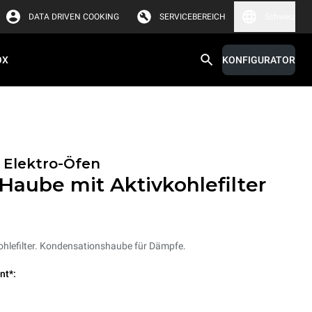
DATA DRIVEN COOKING
SERVICEBEREICH
Schweiz
OX
KONFIGURATOR
 Elektro-Öfen
Haube mit Aktivkohlefilter
hlefilter. Kondensationshaube für Dämpfe.
nt*: