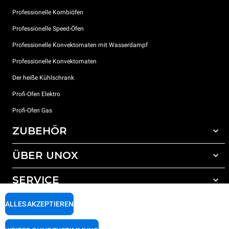
Professionelle Kombiöfen
Professionelle Speed-Öfen
Professionelle Konvektomaten mit Wasserdampf
Professionelle Konvektomaten
Der heiße Kühlschrank
Profi-Ofen Elektro
Profi-Ofen Gas
ZUBEHÖR
ÜBER UNOX
Gesamtes Zubehör
Reinigungsmittel für das Selbstreinigungsprogramm
SERVICE
Unsere Standorte weltweit
Reinigungsmittel für das manuelle Reinigungsprogramm
ALLES AKZEPTIEREN
Wasseraufbereitung mit Kunstharzfiltern
Unox garantie
Wasseraufbereitung durch Umkehrosmose
Händler Suche