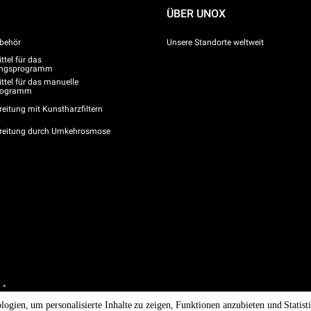
ÜBER UNOX
behör
Unsere Standorte weltweit
tel für das
gungsprogramm
ttel für das manuelle
programm
eitung mit Kunstharzfiltern
reitung durch Umkehrosmose
 °
/ CF
logien, um personalisierte Inhalte zu zeigen, Funktionen anzubieten und Statis