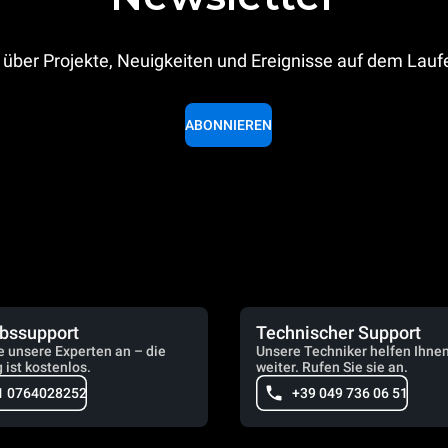
 über Projekte, Neuigkeiten und Ereignisse auf dem Lau
ABONNIEREN
ebssupport
Technischer Support
e unsere Experten an – die
Unsere Techniker helfen Ihne
 ist kostenlos.
weiter. Rufen Sie sie an.
1 0764028252
+39 049 736 06 51