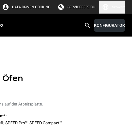
DATA DRIVEN COOKING
SERVICEBEREICH
Schweiz
OX
KONFIGURATOR
r Öfen
s auf der Arbeitsplatte.
nt*:
O®
,
SPEED.Pro™
,
SPEED.Compact™