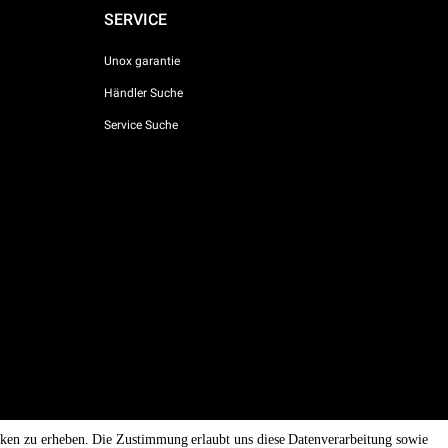
SERVICE
Unox garantie
Händler Suche
Service Suche
AI Content Disclaimer
Privacy policy
Cookie policy
tiken zu erheben. Die Zustimmung erlaubt uns diese Datenverarbeitung sowie