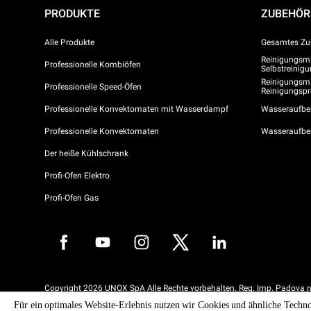
PRODUKTE
ZUBEHÖR
Alle Produkte
Gesamtes Zu
Reinigungsmit
Professionelle Kombiöfen
Selbstreini
Reinigungsmi
Professionelle Speed-Öfen
Reinigungs
Professionelle Konvektomaten mit Wasserdampf
Wasseraufber
Professionelle Konvektomaten
Wasseraufbe
Der heiße Kühlschrank
Profi-Ofen Elektro
Profi-Ofen Gas
Copyright 2026 UNOX SpA Alle Rechte vorbehalten. Reg. Imp. Padova n
04230750285 - REA Padova 372835 - Kap. Soc. 5.000.000 € iv - P.IVA 
Für ein optimales Website-Erlebnis nutzen wir Cookies und ähnliche Techno
04230750285 - IT WEEE Reg. No. IT08020000000377