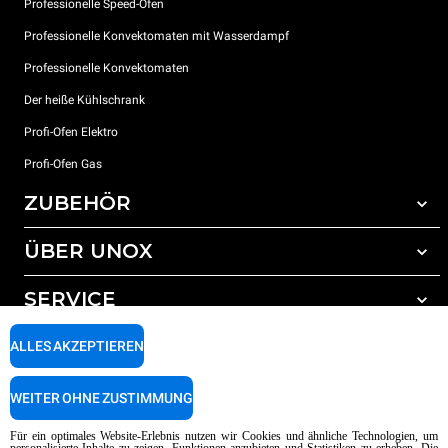
Professionelle Speed-Öfen
Professionelle Konvektomaten mit Wasserdampf
Professionelle Konvektomaten
Der heiße Kühlschrank
Profi-Ofen Elektro
Profi-Ofen Gas
ZUBEHÖR
ÜBER UNOX
Gesamtes Zubehör
Reinigungsmittel für das Selbstreinigungsprogramm
SERVICE
Unsere Standorte weltweit
Reinigungsmittel für das manuelle Reinigungsprogramm
ALLES AKZEPTIEREN
Wasseraufbereitung mit Kunstharzfiltern
Unox garantie
Wasseraufbereitung durch Umkehrosmose
Händler Suche
WEITER OHNE ZUSTIMMUNG
Service Suche
AI Content Disclaimer
Privacy policy
Cookie policy
Für ein optimales Website-Erlebnis nutzen wir Cookies und ähnliche Technologien, um