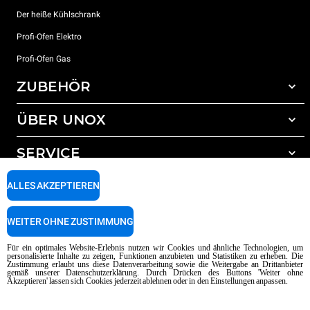
Der heiße Kühlschrank
Profi-Ofen Elektro
Profi-Ofen Gas
ZUBEHÖR
ÜBER UNOX
Gesamtes Zubehör
Reinigungsmittel für das Selbstreinigungsprogramm
SERVICE
Unsere Standorte weltweit
Reinigungsmittel für das manuelle Reinigungsprogramm
ALLES AKZEPTIEREN
Wasseraufbereitung mit Kunstharzfiltern
Unox garantie
Wasseraufbereitung durch Umkehrosmose
Händler Suche
WEITER OHNE ZUSTIMMUNG
Service Suche
AI Content Disclaimer
Privacy policy
Cookie policy
Für ein optimales Website-Erlebnis nutzen wir Cookies und ähnliche Technologien, um
personalisierte Inhalte zu zeigen, Funktionen anzubieten und Statistiken zu erheben. Die
Copyright 2026 UNOX SpA Alle Rechte vorbehalten. Reg. Imp. Padova n °
Zustimmung erlaubt uns diese Datenverarbeitung sowie die Weitergabe an Drittanbieter
04230750285 - REA Padova 372835 - Kap. Soc. 5.000.000 € iv - P.IVA / CF
gemäß unserer Datenschutzerklärung. Durch Drücken des Buttons 'Weiter ohne
Akzeptieren' lassen sich Cookies jederzeit ablehnen oder in den Einstellungen anpassen.
04230750285 - IT WEEE Reg. No. IT08020000000377