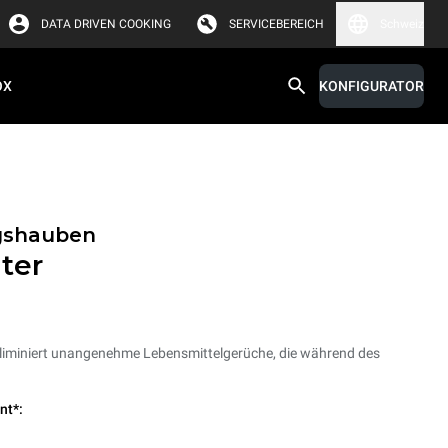
DATA DRIVEN COOKING
SERVICEBEREICH
Schweiz
OX
KONFIGURATOR
gshauben
lter
 eliminiert unangenehme Lebensmittelgerüche, die während des
nt*: