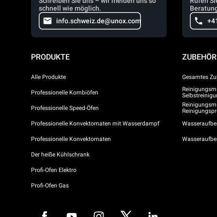
Schreiben Sie uns – wir melden uns so
Rufen Si
schnell wie möglich.
Beratung
info.schweiz.de@unox.com
+4
PRODUKTE
ZUBEHÖR
Alle Produkte
Gesamtes Zu
Reinigungsmit
Professionelle Kombiöfen
Selbstreini
Reinigungsmi
Professionelle Speed-Öfen
Reinigungs
Professionelle Konvektomaten mit Wasserdampf
Wasseraufber
Professionelle Konvektomaten
Wasseraufbe
Der heiße Kühlschrank
Profi-Ofen Elektro
Profi-Ofen Gas