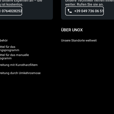
e unsere Experten an – die
Unsere Techniker helfen Ihne
 ist kostenlos.
weiter. Rufen Sie sie an.
1 0764028252
+39 049 736 06 51
ÜBER UNOX
behör
Unsere Standorte weltweit
tel für das
gungsprogramm
ttel für das manuelle
programm
eitung mit Kunstharzfiltern
reitung durch Umkehrosmose