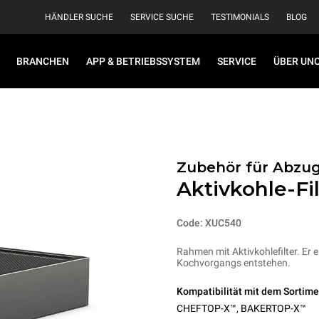
HÄNDLER SUCHE
SERVICE SUCHE
TESTIMONIALS
BLOG
BRANCHEN
APP & BETRIEBSSYSTEM
SERVICE
ÜBER UN
Zubehör für Abzu
Aktivkohle-Fi
Code: XUC540
Rahmen mit Aktivkohlefilter. Er
Kochvorgangs entstehen.
Kompatibilität mit dem Sortime
CHEFTOP-X™
,
BAKERTOP-X™