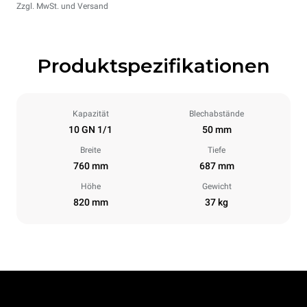
Zzgl. MwSt. und Versand
Produktspezifikationen
Kapazität
Blechabstände
10 GN 1/1
50 mm
Breite
Tiefe
760 mm
687 mm
Höhe
Gewicht
820 mm
37 kg