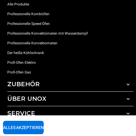
Alle Produkte
Professionelle Kombiöfen
Professionelle Speed-Öfen
Professionelle Konvektomaten mit Wasserdampf
Professionelle Konvektomaten
Der heiße Kühlschrank
Profi-Ofen Elektro
Profi-Ofen Gas
ZUBEHÖR
ÜBER UNOX
Gesamtes Zubehör
Reinigungsmittel für das Selbstreinigungsprogramm
SERVICE
Unsere Standorte weltweit
Reinigungsmittel für das manuelle Reinigungsprogramm
ALLES AKZEPTIEREN
Wasseraufbereitung mit Kunstharzfiltern
Unox garantie