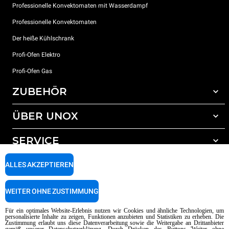
Professionelle Konvektomaten mit Wasserdampf
Professionelle Konvektomaten
Der heiße Kühlschrank
Profi-Ofen Elektro
Profi-Ofen Gas
ZUBEHÖR
ÜBER UNOX
Gesamtes Zubehör
Reinigungsmittel für das Selbstreinigungsprogramm
SERVICE
Unsere Standorte weltweit
Reinigungsmittel für das manuelle Reinigungsprogramm
ALLES AKZEPTIEREN
Wasseraufbereitung mit Kunstharzfiltern
Unox garantie
Wasseraufbereitung durch Umkehrosmose
Händler Suche
WEITER OHNE ZUSTIMMUNG
Service Suche
AI Content Disclaimer
Privacy policy
Cookie policy
Für ein optimales Website-Erlebnis nutzen wir Cookies und ähnliche Technologien, um
personalisierte Inhalte zu zeigen, Funktionen anzubieten und Statistiken zu erheben. Die
Copyright 2026 UNOX SpA Alle Rechte vorbehalten. Reg. Imp. Padova n °
Zustimmung erlaubt uns diese Datenverarbeitung sowie die Weitergabe an Drittanbieter
04230750285 - REA Padova 372835 - Kap. Soc. 5.000.000 € iv - P.IVA / CF