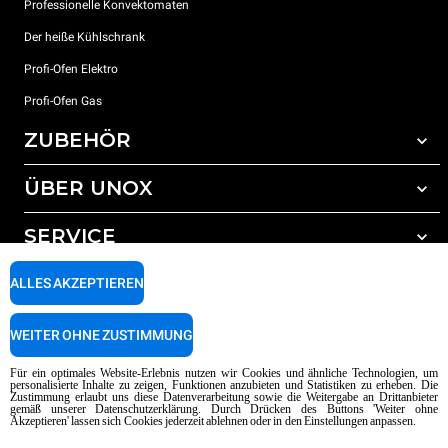
Professionelle Konvektomaten
Der heiße Kühlschrank
Profi-Ofen Elektro
Profi-Ofen Gas
ZUBEHÖR
ÜBER UNOX
Gesamtes Zubehör
Reinigungsmittel für das Selbstreinigungsprogramm
SERVICE
Unsere Standorte weltweit
Reinigungsmittel für das manuelle Reinigungsprogramm
ALLES AKZEPTIEREN
Wasseraufbereitung mit Kunstharzfiltern
Unox garantie
Wasseraufbereitung durch Umkehrosmose
Händler Suche
WEITER OHNE ZUSTIMMUNG
Service Suche
AI Content Disclaimer
Privacy policy
Cookie policy
Für ein optimales Website-Erlebnis nutzen wir Cookies und ähnliche Technologien, um
personalisierte Inhalte zu zeigen, Funktionen anzubieten und Statistiken zu erheben. Die
Copyright 2026 UNOX SpA Alle Rechte vorbehalten. Reg. Imp. Padova n °
Zustimmung erlaubt uns diese Datenverarbeitung sowie die Weitergabe an Drittanbieter
gemäß unserer Datenschutzerklärung. Durch Drücken des Buttons 'Weiter ohne
04230750285 - REA Padova 372835 - Kap. Soc. 5.000.000 € iv - P.IVA / CF
Akzeptieren' lassen sich Cookies jederzeit ablehnen oder in den Einstellungen anpassen.
04230750285 - IT WEEE Reg. No. IT08020000000377