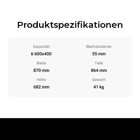
Produktspezifikationen
Kapazität
Blechabstände
6 600x400
55 mm
Breite
Tiefe
870 mm
864 mm
Höhe
Gewicht
682 mm
41 kg