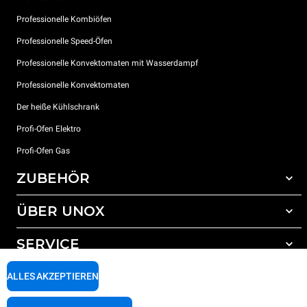
Professionelle Kombiöfen
Professionelle Speed-Öfen
Professionelle Konvektomaten mit Wasserdampf
Professionelle Konvektomaten
Der heiße Kühlschrank
Profi-Ofen Elektro
Profi-Ofen Gas
ZUBEHÖR
ÜBER UNOX
Gesamtes Zubehör
Reinigungsmittel für das Selbstreinigungsprogramm
SERVICE
Unsere Standorte weltweit
Reinigungsmittel für das manuelle Reinigungsprogramm
ALLES AKZEPTIEREN
Wasseraufbereitung mit Kunstharzfiltern
Unox garantie
Wasseraufbereitung durch Umkehrosmose
Händler Suche