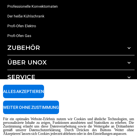
Professionelle Konvektomaten
Der heiße Kühlschrank
Profi-Ofen Elektro
Profi-Ofen Gas
ZUBEHÖR
ÜBER UNOX
Gesamtes Zubehör
Reinigungsmittel für das Selbstreinigungsprogramm
SERVICE
Unsere Standorte weltweit
Reinigungsmittel für das manuelle Reinigungsprogramm
ALLES AKZEPTIEREN
Wasseraufbereitung mit Kunstharzfiltern
Unox garantie
Wasseraufbereitung durch Umkehrosmose
Händler Suche
WEITER OHNE ZUSTIMMUNG
Service Suche
AI Content Disclaimer
Privacy policy
Cookie policy
Für ein optimales Website-Erlebnis nutzen wir Cookies und ähnliche Technologien, um
personalisierte Inhalte zu zeigen, Funktionen anzubieten und Statistiken zu erheben. Die
Copyright 2026 UNOX SpA Alle Rechte vorbehalten. Reg. Imp. Padova n °
Zustimmung erlaubt uns diese Datenverarbeitung sowie die Weitergabe an Drittanbieter
gemäß unserer Datenschutzerklärung. Durch Drücken des Buttons 'Weiter ohne
04230750285 - REA Padova 372835 - Kap. Soc. 5.000.000 € iv - P.IVA / CF
Akzeptieren' lassen sich Cookies jederzeit ablehnen oder in den Einstellungen anpassen.
04230750285 - IT WEEE Reg. No. IT08020000000377