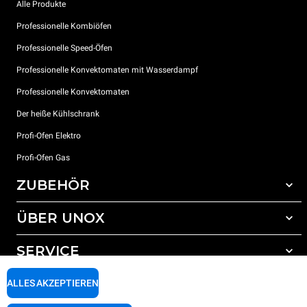
Alle Produkte
Professionelle Kombiöfen
Professionelle Speed-Öfen
Professionelle Konvektomaten mit Wasserdampf
Professionelle Konvektomaten
Der heiße Kühlschrank
Profi-Ofen Elektro
Profi-Ofen Gas
ZUBEHÖR
ÜBER UNOX
Gesamtes Zubehör
Reinigungsmittel für das Selbstreinigungsprogramm
SERVICE
Unsere Standorte weltweit
Reinigungsmittel für das manuelle Reinigungsprogramm
ALLES AKZEPTIEREN
Wasseraufbereitung mit Kunstharzfiltern
Unox garantie
Wasseraufbereitung durch Umkehrosmose
Händler Suche