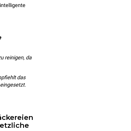
ntelligente
e
u reinigen, da
pfiehlt das
eingesetzt.
äckereien
etzliche