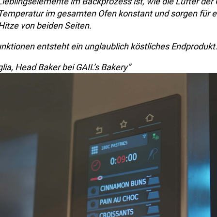
Lieblingselemente im Backprozess ist, wie die Lüfter der 
 Temperatur im gesamten Ofen konstant und sorgen für e
itze von beiden Seiten.
nktionen entsteht ein unglaublich köstliches Endprodukt.
glia, Head Baker bei GAIL’s Bakery”