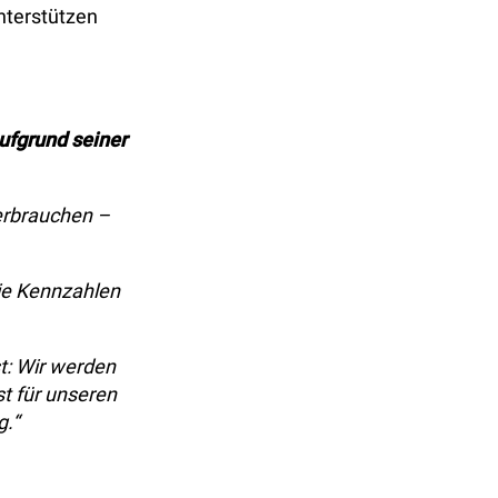
unterstützen
fgrund seiner
verbrauchen –
die Kennzahlen
st: Wir werden
st für unseren
g.“