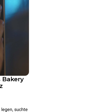
s Bakery
z
 legen, suchte