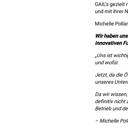
GAIL’s gezielt
und mit ihrer 
Michelle Polla
Wir haben uns
innovativen F
„Uns ist wicht
und wofür.
Jetzt, da die 
unseres Unte
Da wir wissen,
definitiv nich
Betrieb und d
– Michelle Pol