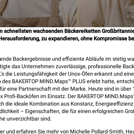
am schnellsten wachsenden Bäckereiketten Großbritanni
 Herausforderung, zu expandieren, ohne Kompromisse bei
bende Backergebnisse und effiziente Abläufe im stetig 
ötigte das Unternehmen zuverlässige, professionelle Back
 die Leistungsfähigkeit der Unox-Öfen erkannt und eine
 des BAKERTOP MIND.Maps™ PLUS erlebt hatte, entschi
r eine Partnerschaft mit der Marke. Heute sind in über 1
ox Profi-Backöfen im Einsatz. Der BAKERTOP MIND.Map
h die ideale Kombination aus Konstanz, Energieeffizienz
lichkeit – Eigenschaften, die für einen erfolgreichen Gro
e unverzichtbar sind.
er und erfahren Sie mehr von Michelle Pollard-Smith, He