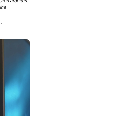
Öfen arbeiten.
ine
“