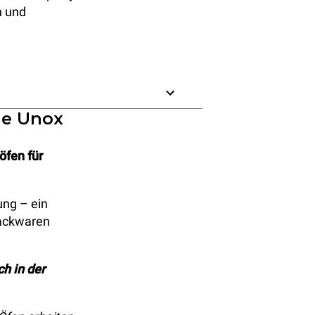
n und
ie Unox
öfen für
ung – ein
Backwaren
h in der