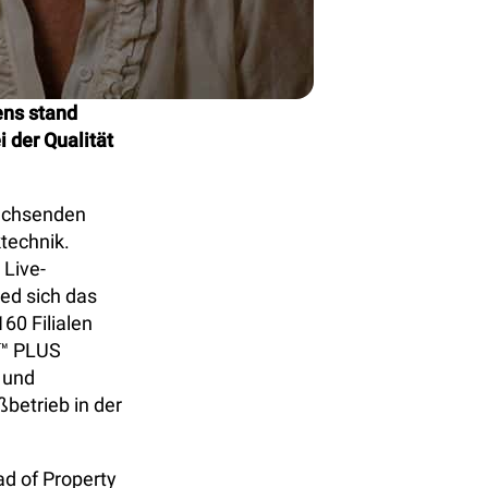
ens stand
 der Qualität
wachsenden
technik.
 Live-
ed sich das
60 Filialen
s™ PLUS
 und
ßbetrieb in der
ad of Property