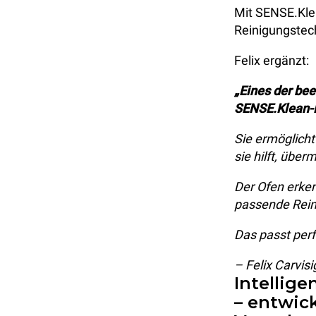
Mit SENSE.Klea
Reinigungstec
Felix ergänzt:
„Eines der bee
SENSE.Klean-F
Sie ermöglicht
sie hilft, üb
Der Ofen erken
passende Rein
Das passt perf
– Felix Carvis
Intellig
– entwic