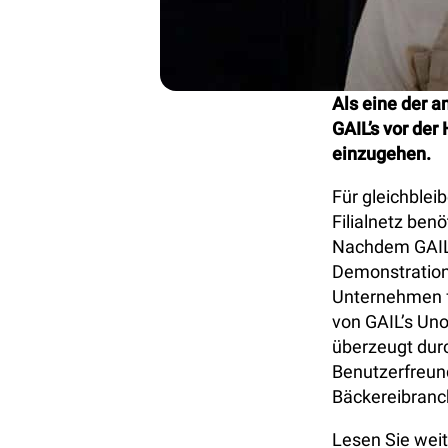
Als eine der 
GAIL’s vor der
einzugehen.
Für gleichblei
Filialnetz ben
Nachdem GAIL’s
Demonstration
Unternehmen fü
von GAIL’s Un
überzeugt durc
Benutzerfreund
Bäckereibranch
Lesen Sie weit