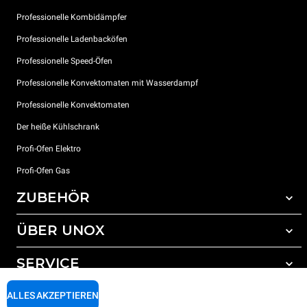
Professionelle Kombidämpfer
Professionelle Ladenbacköfen
Professionelle Speed-Öfen
Professionelle Konvektomaten mit Wasserdampf
Professionelle Konvektomaten
Der heiße Kühlschrank
Profi-Ofen Elektro
Profi-Ofen Gas
ZUBEHÖR
ÜBER UNOX
Gesamtes Zubehör
Reinigungsmittel für das Selbstreinigungsprogramm
SERVICE
Unsere Standorte weltweit
Reinigungsmittel für das manuelle Reinigungsprogramm
ALLES AKZEPTIEREN
Wasseraufbereitung mit Kunstharzfiltern
Unox garantie