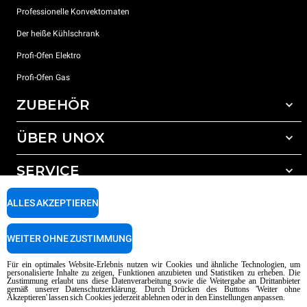
Professionelle Konvektomaten
Der heiße Kühlschrank
Profi-Ofen Elektro
Profi-Ofen Gas
ZUBEHÖR
ÜBER UNOX
Gesamtes Zubehör
Reinigungsmittel für das Selbstreinigungsprogramm
SERVICE
Unsere Standorte weltweit
Reinigungsmittel für das manuelle Reinigungsprogramm
ALLES AKZEPTIEREN
Wasseraufbereitung mit Kunstharzfiltern
Unox garantie
Wasseraufbereitung durch Umkehrosmose
Händler Suche
WEITER OHNE ZUSTIMMUNG
Service Suche
AI Content Disclaimer
Privacy policy
Cookie policy
Für ein optimales Website-Erlebnis nutzen wir Cookies und ähnliche Technologien, um
personalisierte Inhalte zu zeigen, Funktionen anzubieten und Statistiken zu erheben. Die
Copyright 2026 UNOX SpA Alle Rechte vorbehalten. Reg. Imp. Padova n °
Zustimmung erlaubt uns diese Datenverarbeitung sowie die Weitergabe an Drittanbieter
04230750285 - REA Padova 372835 - Kap. Soc. 5.000.000 € iv - P.IVA / CF
gemäß unserer Datenschutzerklärung. Durch Drücken des Buttons 'Weiter ohne
Akzeptieren' lassen sich Cookies jederzeit ablehnen oder in den Einstellungen anpassen.
04230750285 - IT WEEE Reg. No. IT08020000000377