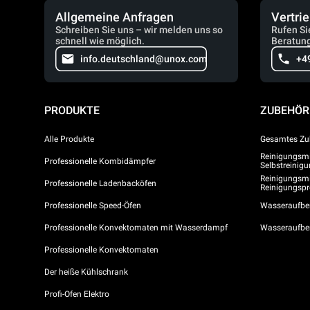
Allgemeine Anfragen
Vertri
Schreiben Sie uns – wir melden uns so
Rufen Si
schnell wie möglich.
Beratung
info.deutschland@unox.com
+4
PRODUKTE
ZUBEHÖR
Alle Produkte
Gesamtes Zu
Reinigungsmit
Professionelle Kombidämpfer
Selbstreini
Reinigungsmi
Professionelle Ladenbacköfen
Reinigungs
Professionelle Speed-Öfen
Wasseraufber
Professionelle Konvektomaten mit Wasserdampf
Wasseraufbe
Professionelle Konvektomaten
Der heiße Kühlschrank
Profi-Ofen Elektro