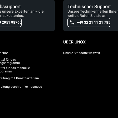
ebssupport
Technischer Support
e unsere Experten an – die
Unsere Techniker helfen Ihne
 ist kostenlos.
weiter. Rufen Sie sie an.
9 2951 98760
+49 32 21 11 21 785
ÜBER UNOX
behör
Unsere Standorte weltweit
tel für das
gungsprogramm
ttel für das manuelle
programm
eitung mit Kunstharzfiltern
reitung durch Umkehrosmose