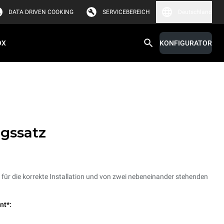
DATA DRIVEN COOKING
SERVICEBEREICH
Deutschland
OX
KONFIGURATOR
gssatz
e für die korrekte Installation und von zwei nebeneinander stehenden
nt*: