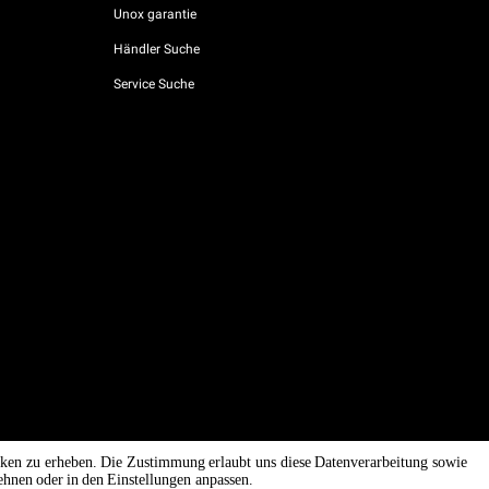
Unox garantie
Händler Suche
Service Suche
AI Content Disclaimer
Privacy policy
Cookie policy
tiken zu erheben. Die Zustimmung erlaubt uns diese Datenverarbeitung sowie
ehnen oder in den Einstellungen anpassen.