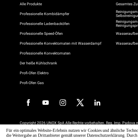
Alle Produkte
Gesamtes Zu
Reinigungsmit
Professionelle Kombidämpfer
Selbstreini
Reinigungsmi
Professionelle Ladenbacköfen
Reinigungs
Professionelle Speed-Öfen
Wasseraufber
Professionelle Konvektomaten mit Wasserdampf
Wasseraufbe
Professionelle Konvektomaten
Der heiße Kühlschrank
Profi-Ofen Elektro
Profi-Ofen Gas
Copyright 2026 UNOX SpA Alle Rechte vorbehalten. Reg. Imp. Padova n
04230750285 - REA Padova 372835 - Kap. Soc. 5.000.000 € iv - P.IVA 
Für ein optimales Website-Erlebnis nutzen wir Cookies und ähnliche Techno
04230750285 - IT WEEE Reg. No. IT08020000000377
die Weitergabe an Drittanbieter gemäß unserer Datenschutzerklärung. Durch 