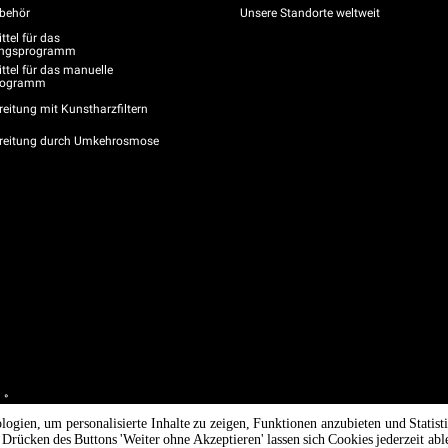
behör
Unsere Standorte weltweit
tel für das
gungsprogramm
ttel für das manuelle
programm
eitung mit Kunstharzfiltern
reitung durch Umkehrosmose
 °
/ CF
logien, um personalisierte Inhalte zu zeigen, Funktionen anzubieten und Statis
Drücken des Buttons 'Weiter ohne Akzeptieren' lassen sich Cookies jederzeit abl