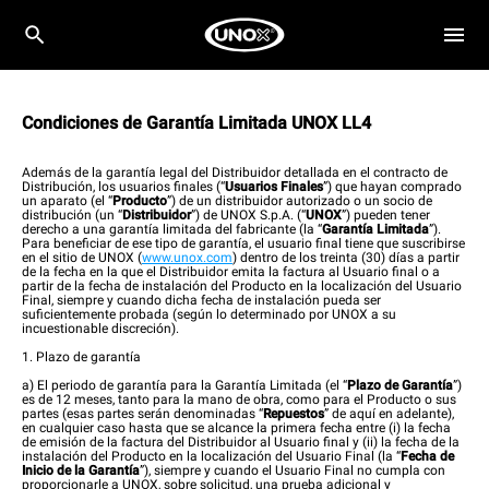
Condiciones de Garantía Limitada UNOX LL4
Además de la garantía legal del Distribuidor detallada en el contracto de
Distribución, los usuarios finales (“
Usuarios Finales
”) que hayan comprado
un aparato (el “
Producto
”) de un distribuidor autorizado o un socio de
distribución (un “
Distribuidor
”) de UNOX S.p.A. (“
UNOX
”) pueden tener
derecho a una garantía limitada del fabricante (la “
Garantía Limitada
”).
Para beneficiar de ese tipo de garantía, el usuario final tiene que suscribirse
en el sitio de UNOX (
www.unox.com
) dentro de los treinta (30) días a partir
de la fecha en la que el Distribuidor emita la factura al Usuario final o a
partir de la fecha de instalación del Producto en la localización del Usuario
Final, siempre y cuando dicha fecha de instalación pueda ser
suficientemente probada (según lo determinado por UNOX a su
incuestionable discreción).
1. Plazo de garantía
a) El periodo de garantía para la Garantía Limitada (el “
Plazo de Garantía
”)
es de 12 meses, tanto para la mano de obra, como para el Producto o sus
partes (esas partes serán denominadas “
Repuestos
” de aquí en adelante),
en cualquier caso hasta que se alcance la primera fecha entre (i) la fecha
de emisión de la factura del Distribuidor al Usuario final y (ii) la fecha de la
instalación del Producto en la localización del Usuario Final (la “
Fecha de
Inicio de la Garantía
”), siempre y cuando el Usuario Final no cumpla con
proporcionarle a UNOX, sobre solicitud, una prueba adicional y