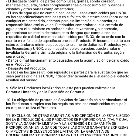
- El desgaste normal de partes como luces, gomas, sonda corazón,
manetas de puerta, partes complementarias o de cosumo etc. y daños a
cristales y otras partes complementarias;
- El uso de agua que no cumpla con los requisitos establecidos por UNOX
en las especificaciones técnicas y en el folleto de instrucciones (para evitar
cualquier malentendido, además, pero sin limitación a lo anterior, es
responsabilidad exclusiva del Distribuidor comprobar que la entrada de
agua para el suministro es probada exhaustivamente y, si necesario,
proporcionar un medio de tratamiento de agua que cumpla con los
requisitos de calidad mínimos establecidos por UNOX, de acuerdo con lo
escrito en el folleto de especificaciones del Producto. El incumplimiento con
estos estándares mínimos puede potencialmente dañar los Productos y/o
los Repuestos, y UNOX, a su incuestionable discreción, puede anular e
invalidar la Garantía Limitada original o la Extensión de Garantía, según
sea el caso);
- Daños o mal funcionamiento causados por la acumulación de cal u óxido
en el Producto;
- Desgaste del Producto;
- Casos en los que se utilicen repuestos o partes para la sustitución que no
sean partes originales UNOX, independientemente de si el daño o el defecto
resulten del mismo.
9. Sólo los Productos localizados en este país pueden valerse de la
Garantía Limitada y de la Extensión de Garantía.
10. La obligación de prestar los Servicios de Garantía sólo es vinculante si
los Productos cumplen con los requisitos técnicos establecidos en el país
en el que se utiliza el Producto.
11. EXCLUSIÓN DE OTRAS GARANTÍAS. A EXCEPCIÓN DE LO ESTABLECIDO
EN LA INTRODUCCIÓN, LOS PRODUCTOS SE PROPORCIONAN “TAL Y CUAL
SON” Y LA GARANTÍA LIMITADA Y LA EXTENSIÓN DE GARANTÍA SE
PROPORCIONAN EN LUGAR DE TODAS LAS OTRAS GARANTIAS EXPRESAS
O IMPLÍCITAS, INCLUYENDO SIN LIMITACIÓN, LA GARANTÍA DE
COMERCIABILIDAD O IDONEIDAD PARA UN USO ESPECÍFICO (AUNQUE SE