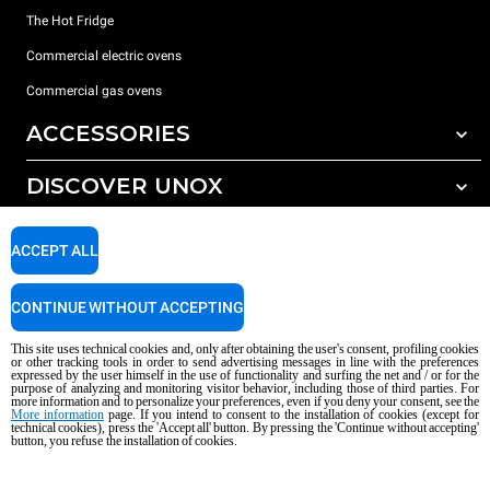
The Hot Fridge
Commercial electric ovens
Commercial gas ovens
ACCESSORIES
DISCOVER UNOX
All accessories
Detergents for automatic washing
SUPPORT
Our offices around the world
ACCEPT ALL
Detergents for manual washing
Water treatment with resin filters
Unox warranty
CONTINUE WITHOUT ACCEPTING
Reverse osmosis water treatment
Dealer Locator
This site uses technical cookies and, only after obtaining the user's consent, profiling cookies
Service Locator
or other tracking tools in order to send advertising messages in line with the preferences
expressed by the user himself in the use of functionality and surfing the net and / or for the
AI Content Disclaimer
Privacy policy
Cookie policy
purpose of analyzing and monitoring visitor behavior, including those of third parties. For
more information and to personalize your preferences, even if you deny your consent, see the
Copyright 2026 UNOX S.p.A. All rights reserved. Reg. Imp. Padova n °
More information
page. If you intend to consent to the installation of cookies (except for
technical cookies), press the 'Accept all' button. By pressing the 'Continue without accepting'
04230750285 - REA Padova 372835 - Cap. Soc. 5.000.000 € iv - P.IVA / CF
button, you refuse the installation of cookies.
04230750285 - IT WEEE Reg. No. IT08020000000377