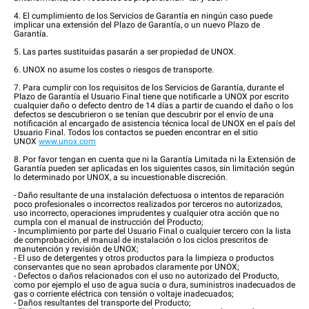
4. El cumplimiento de los Servicios de Garantía en ningún caso puede
implicar una extensión del Plazo de Garantía, o un nuevo Plazo de
Garantía.
5. Las partes sustituidas pasarán a ser propiedad de UNOX.
6. UNOX no asume los costes o riesgos de transporte.
7. Para cumplir con los requisitos de los Servicios de Garantía, durante el
Plazo de Garantía el Usuario Final tiene que notificarle a UNOX por escrito
cualquier daño o defecto dentro de 14 días a partir de cuando el daño o los
defectos se descubrieron o se tenían que descubrir por el envío de una
notificación al encargado de asistencia técnica local de UNOX en el país del
Usuario Final. Todos los contactos se pueden encontrar en el sitio
UNOX
www.unox.com
8. Por favor tengan en cuenta que ni la Garantía Limitada ni la Extensión de
Garantía pueden ser aplicadas en los siguientes casos, sin limitación según
lo determinado por UNOX, a su incuestionable discreción.
- Daño resultante de una instalación defectuosa o intentos de reparación
poco profesionales o incorrectos realizados por terceros no autorizados,
uso incorrecto, operaciones imprudentes y cualquier otra acción que no
cumpla con el manual de instrucción del Producto;
- Incumplimiento por parte del Usuario Final o cualquier tercero con la lista
de comprobación, el manual de instalación o los ciclos prescritos de
manutención y revisión de UNOX;
- El uso de detergentes y otros productos para la limpieza o productos
conservantes que no sean aprobados claramente por UNOX;
- Defectos o daños relacionados con el uso no autorizado del Producto,
como por ejemplo el uso de agua sucia o dura, suministros inadecuados de
gas o corriente eléctrica con tensión o voltaje inadecuados;
- Daños resultantes del transporte del Producto;