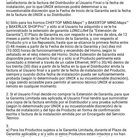
satisfactoria de la factura del Distribuidor al Usuario Final o la fecha de
instalación, por lo que UNOX entonces podrá determinar a su
incuestionable discreción que la Fecha de Inicio de la Garantía será la fecha
de la factura de UNOX a su Distribuidor.
b) Sólo para los hornos CHEFTOP MIND.Maps™ y BAKERTOP MIND.Maps™
y BAKERLUX SHOP.Pro™ y sólo si el Usuario ha adquirido o se le ha
suministrado la extensión de garantía
LONG.Life4
(la “Extensión de
Garantía”), El Plazo de Garantía es, con respecto a la mano de obra, de 12
meses a partir de la Fecha de Inicio de la Garantía, y, con respecto al
Producto y/o a los Repuesots, hasta que se alcance la primera fecha entre
(i) 48 meses a partir de la Fecha de Inicio de la Garantía y (xx) diez mil
(10.000) horas de funcionamiento y encendido del Horno, según lo
señalado en el reloj interno del Horno. Dicha Extensión de Garantía está
disponible para el Usuario final si y sólo si el Producto pertinente está
conectado a Internet a través de un cable Ethernet, WIFI o 3G/4G dentro de
los treinta (30) días a partir de la fecha en la que el Distribuidor emita la
factura al Usuario final o a partir de la fecha de instalación del Producto,
siempre y cuando dicha fecha de instalación pueda ser suficientemente
probada (según lo determinado por UNOX a su incuestionable discreción),
y siga siendo accesible para permitir al servicio técnico UNOX el acceso
remoto en cualquier momento.
2. Si el Usuario Final decide no comprar la Extensión de Garantía, para que
la Garantía Limitada sea aplicada, el Usuario Final tendrá que suministrar
una copia de la factura emitida por el Distribuidor y una prueba suficiente
(según lo determinado por UNOX a su incuestionable discreción) de la
fecha de instalación y del tipo de Producto en forma de confirmación
escrita o factura de la instalación emitida por un Encargado del Servicio
Técnico.
3.
a) Para los Productos sujetos a la Garantía Limitada, durante el Plazo de
Garantía aplicable, y si y sólo si estos Productos están intactos y no han