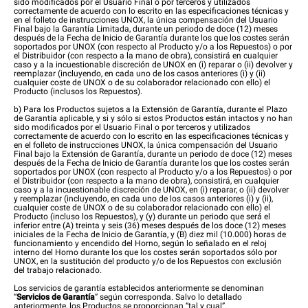
sido modificados por el Usuario Final o por terceros y utilizados
correctamente de acuerdo con lo escrito en las especificaciones técnicas y
en el folleto de instrucciones UNOX, la única compensación del Usuario
Final bajo la Garantía Limitada, durante un periodo de doce (12) meses
después de la Fecha de Inicio de Garantía durante los que los costes serán
soportados por UNOX (con respecto al Producto y/o a los Repuestos) o por
el Distribuidor (con respecto a la mano de obra), consistirá en cualquier
caso y a la incuestionable discreción de UNOX en (i) reparar o (ii) devolver y
reemplazar (incluyendo, en cada uno de los casos anteriores (i) y (ii)
cualquier coste de UNOX o de su colaborador relacionado con ello) el
Producto (inclusos los Repuestos).
b) Para los Productos sujetos a la Extensión de Garantía, durante el Plazo
de Garantía aplicable, y si y sólo si estos Productos están intactos y no han
sido modificados por el Usuario Final o por terceros y utilizados
correctamente de acuerdo con lo escrito en las especificaciones técnicas y
en el folleto de instrucciones UNOX, la única compensación del Usuario
Final bajo la Extensión de Garantía, durante un periodo de doce (12) meses
después de la Fecha de Inicio de Garantía durante los que los costes serán
soportados por UNOX (con respecto al Producto y/o a los Repuestos) o por
el Distribuidor (con respecto a la mano de obra), consistirá, en cualquier
caso y a la incuestionable discreción de UNOX, en (i) reparar, o (ii) devolver
y reemplazar (incluyendo, en cada uno de los casos anteriores (i) y (ii),
cualquier coste de UNOX o de su colaborador relacionado con ello) el
Producto (incluso los Repuestos), y (y) durante un periodo que será el
inferior entre (A) treinta y seis (36) meses después de los doce (12) meses
iniciales de la Fecha de Inicio de Garantía, y (B) diez mil (10.000) horas de
funcionamiento y encendido del Horno, según lo señalado en el reloj
interno del Horno durante los que los costes serán soportados sólo por
UNOX, en la sustitución del producto y/o de los Repuestos con exclusión
del trabajo relacionado.
Los servicios de garantía establecidos anteriormente se denominan
“
Servicios de Garantía
” según corresponda. Salvo lo detallado
anteriormente, los Productos se proporcionan “tal y cual”.