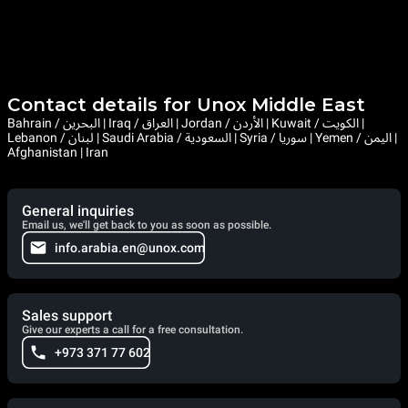
Contact details for Unox Middle East
Bahrain / البحرين | Iraq / العراق | Jordan / الأردن | Kuwait / الكويت |
Lebanon / لبنان | Saudi Arabia / السعودية | Syria / سوريا | Yemen / اليمن |
Afghanistan | Iran
General inquiries
Email us, we'll get back to you as soon as possible.
info.arabia.en@unox.com
Sales support
Give our experts a call for a free consultation.
+973 371 77 602