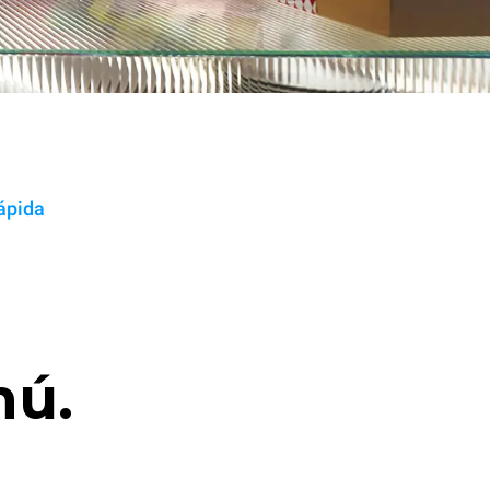
ápida
nú.