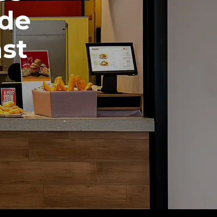
 de
ast