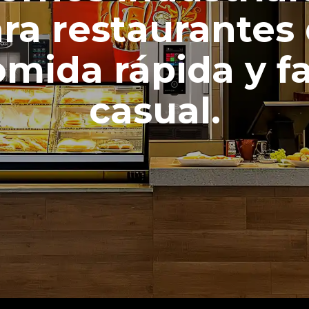
ra restaurantes
mida rápida y f
casual.