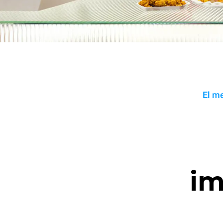
El m
im