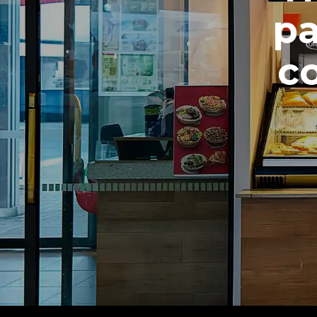
pa
co