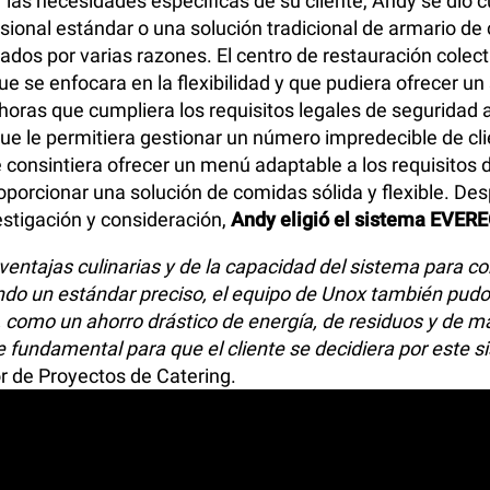
ar las necesidades específicas de su cliente, Andy se dio 
sional estándar o una solución tradicional de armario de
ados por varias razones. El centro de restauración colec
e se enfocara en la flexibilidad y que pudiera ofrecer un 
horas que cumpliera los requisitos legales de seguridad 
ue le permitiera gestionar un número impredecible de cli
 consintiera ofrecer un menú adaptable a los requisitos d
roporcionar una solución de comidas sólida y flexible. De
stigación y consideración,
Andy eligió el sistema EVER
 ventajas culinarias y de la capacidad del sistema para co
ndo un estándar preciso, el equipo de Unox también pud
, como un ahorro drástico de energía, de residuos y de m
ue fundamental para que el cliente se decidiera por este s
or de Proyectos de Catering.