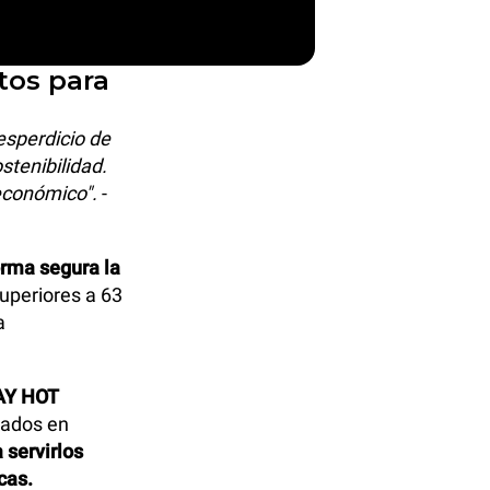
tos para
esperdicio de
stenibilidad.
 económico".
-
orma segura la
uperiores a 63
a
AY HOT
nados en
 servirlos
cas.