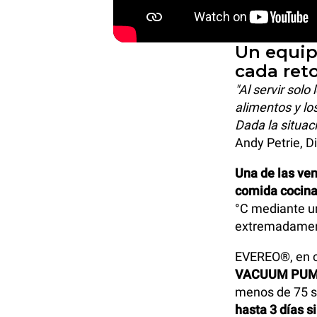
Un equip
cada reto
"Al servir sol
alimentos y lo
Dada la situac
Andy Petrie, D
Una de las ve
comida cocina
°C mediante u
extremadamen
EVEREO®, en c
VACUUM PU
menos de 75 
hasta 3 días s