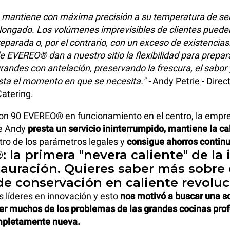
 mantiene con máxima precisión a su temperatura de ser
longado. Los volúmenes imprevisibles de clientes puede
eparada o, por el contrario, con un exceso de existencias
 EVEREO® dan a nuestro sitio la flexibilidad para prepar
randes con antelación, preservando la frescura, el sabor y
sta el momento en que se necesita." -
Andy Petrie - Direc
atering.
con 90 EVEREO® en funcionamiento en el centro, la empr
de Andy
presta un servicio ininterrumpido, mantiene la ca
tro de los parámetros legales y
consigue ahorros contin
la primera "nevera caliente" de la 
tauración. Quieres saber más sobre 
de conservación en caliente revoluc
 líderes en innovación y esto
nos motivó a buscar una s
ver muchos de los problemas de las grandes cocinas pro
mpletamente nueva.