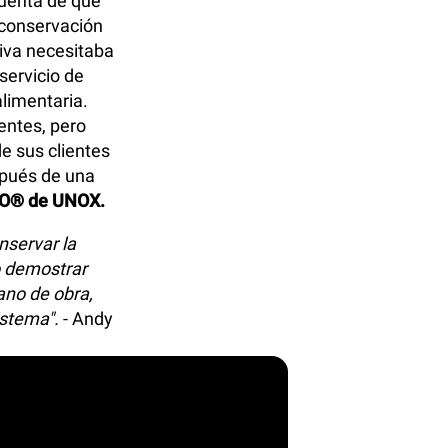
cuenta de que
 conservación
tiva necesitaba
servicio de
alimentaria.
entes, pero
e sus clientes
spués de una
EO® de UNOX.
nservar la
o demostrar
ano de obra,
istema".
- Andy