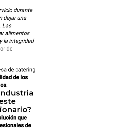
vicio durante
n dejar una
. Las
ar alimentos
 la integridad
tor de
esa de catering
lidad de los
uos
.
industria
este
ionario?
olución que
fesionales de