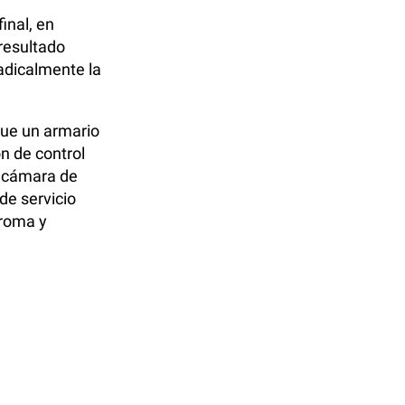
inal, en
resultado
adicalmente la
ue un armario
n de control
a cámara de
de servicio
aroma y