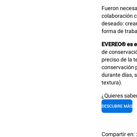
Fueron necesar
colaboración c
deseado: crear
forma de trabaj
EVEREO® es el p
de conservació
preciso de la 
conservación p
durante días, 
textura).
¿Quieres sabe
DESCUBRE MÁS
Compartir en: :