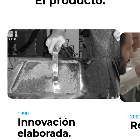
El producto.
1990
200
Innovación
R
elaborada.