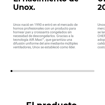
Unox.
2
Unox nació en 1990 e entró en el mercado de
Unox 
hornos profesionales con un producto para
merca
hornear pan y croissants congelados sin
se l
necesidad de descongelarlos. Gracias a la
CHEF
tecnología AIR.Maxi™, que garantiza una
adop
difusión uniforme del aire mediante múltiples
calid
ventiladores, Unox se estableció como líder.
cost