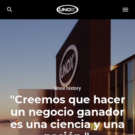
Unox history
"Creemos que hacer
un negocio ganador
es una ciencia y una