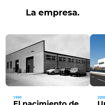
La empresa.
1990
200
El nacimiento de
U