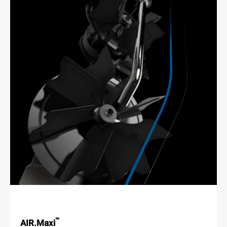
™
AIR.Maxi