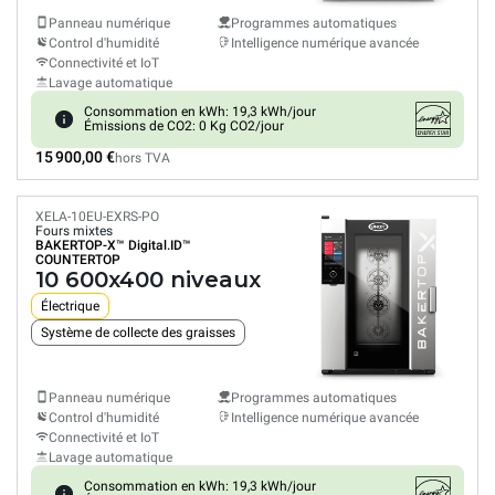
Panneau numérique
Programmes automatiques
Control d'humidité
Intelligence numérique avancée
Connectivité et IoT
Lavage automatique
Consommation en kWh: 19,3 kWh/jour
Émissions de CO2: 0 Kg CO2/jour
15 900,00 €
hors TVA
XELA-10EU-EXRS-PO
Fours mixtes
BAKERTOP-X™
Digital.ID™
COUNTERTOP
10 600x400 niveaux
Électrique
Système de collecte des graisses
Panneau numérique
Programmes automatiques
Control d'humidité
Intelligence numérique avancée
Connectivité et IoT
Lavage automatique
Consommation en kWh: 19,3 kWh/jour