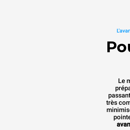
L'ava
Po
Le m
prépa
passant
très com
minimise
point
avan