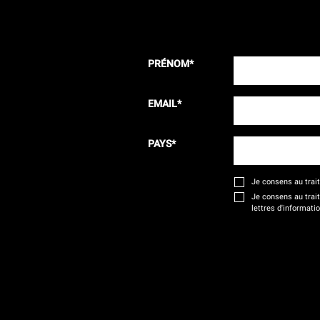
PRÉNOM
*
EMAIL
*
PAYS
*
Je consens au tra
Je consens au trai
lettres d'informati