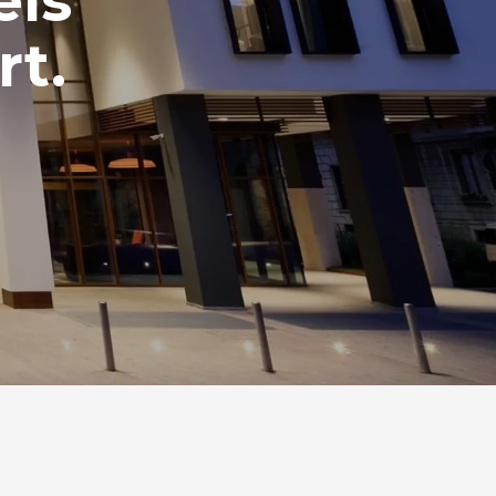
els
rt.