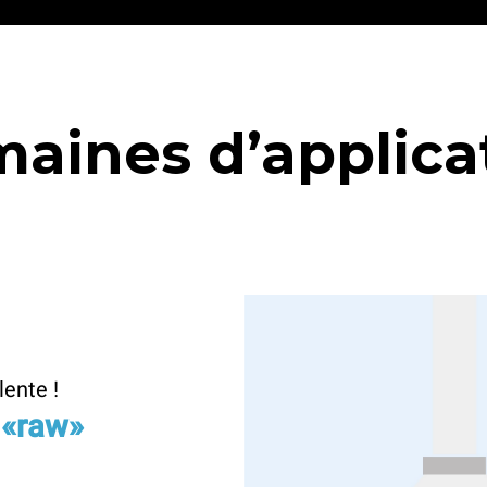
aines d’applica
lente !
 «raw»