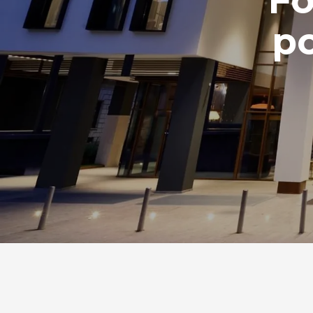
Fo
po