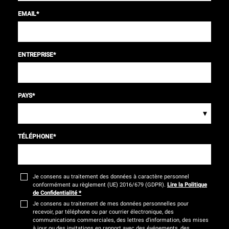
EMAIL
*
ENTREPRISE
*
PAYS
*
▾
TÉLÉPHONE
*
Je consens au traitement des données à caractère personnel
conformément au règlement (UE) 2016/679 (GDPR).
Lire la Politique
de Confidentialité
*
Je consens au traitement de mes données personnelles pour
recevoir, par téléphone ou par courrier électronique, des
communications commerciales, des lettres d'information, des mises
à jour ou des invitations en rapport avec des événements, des