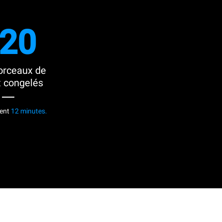
20
orceaux de
t congelés
ment
12 minutes.