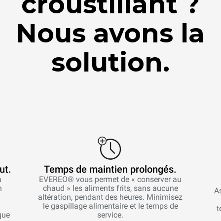
croustillant ?
Nous avons la
solution.
ut.
Temps de maintien prolongés.
à
EVEREO® vous permet de « conserver au
n
chaud » les aliments frits, sans aucune
As
altération, pendant des heures. Minimisez
le gaspillage alimentaire et le temps de
t
que
service.