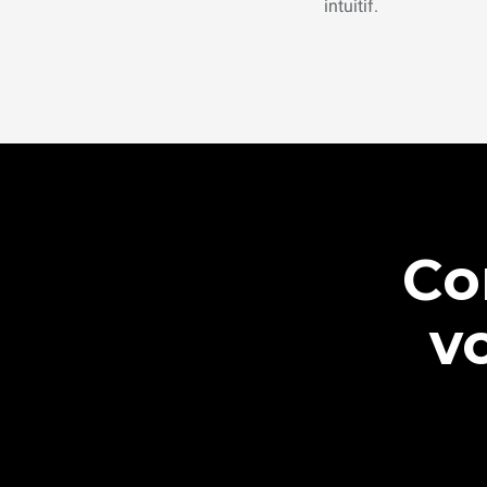
intuitif.
Co
v