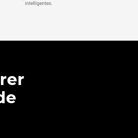
intelligentes.
rer
de