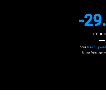
-29
d'éner
pour
frire du poul
à une friteuse tr