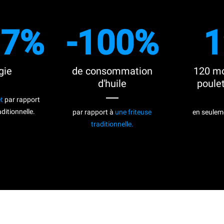
.7%
-100%
1
gie
de consommation
120 m
d'huile
poule
et
par rapport
aditionnelle.
par rapport à
une friteuse
en seule
traditionnelle.