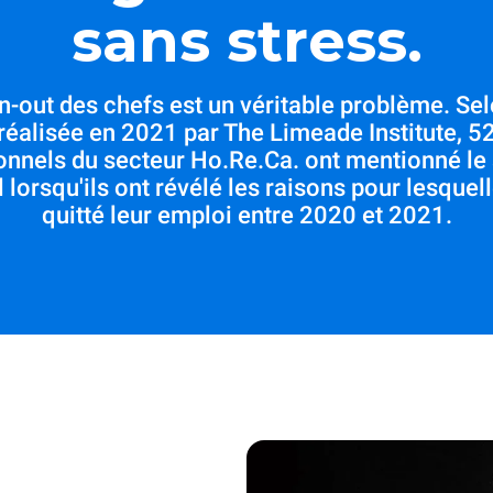
sans stress.
n-out des chefs est un véritable problème. Se
réalisée en 2021 par The Limeade Institute, 5
onnels du secteur Ho.Re.Ca. ont mentionné le s
l lorsqu'ils ont révélé les raisons pour lesquell
quitté leur emploi entre 2020 et 2021.