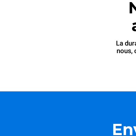
La dur
nous, 
En