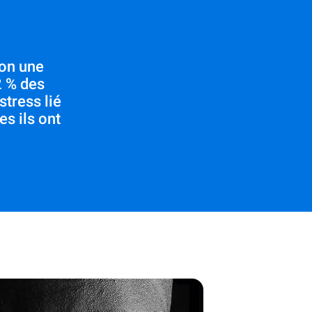
lon une
2 % des
tress lié
es ils ont