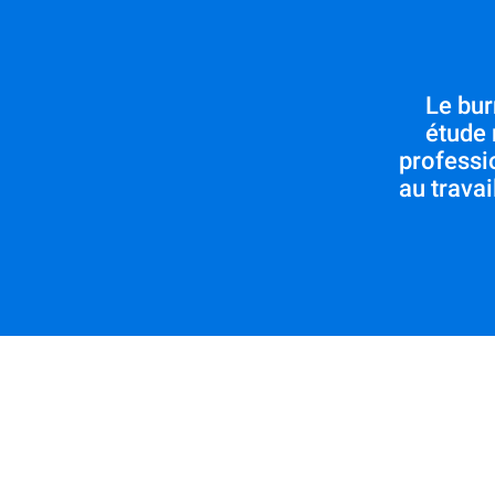
Le bur
étude 
professi
au travai