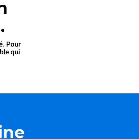
n
.
é. Pour
ble qui
ine