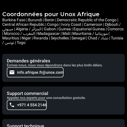
Coordonnées pour Unox Afrique
Burkina Faso | Burundi | Benin | Democratic Republic of the Congo |
Central African Republic | Congo | Ivory Coast | Cameroon | Djibouti /
جيبوتي | Algeria / الجزائر | Gabon | Guinea | Equatorial Guinea | Comoros
| Morocco / المغرب | Madagascar | Mali | Mauritania / موريتانيا |
Mauritius | Niger | Rwanda | Seychelles | Senegal | Chad / تشاد | Tunisia
/ تونس | Togo
Demandes générales
Écrivez-nous, nous vous répondrons dans les plus brefs délais.
info.afrique.fr@unox.com
Support commercial
Appelez nos experts pour une consultation gratuite.
+971 4 554 2146
Support technique