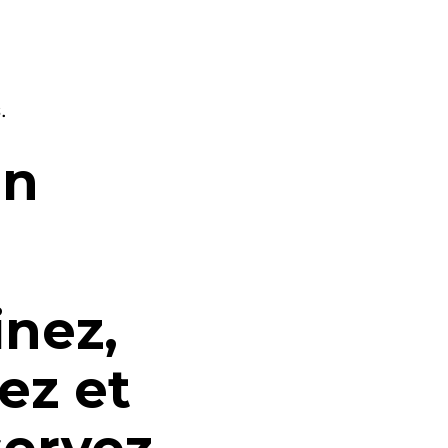
.
on
inez,
lez et