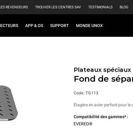
LES REVENDEURS
TROUVER LES CENTRES SAV
TESTIMONIALS
BLOG
SECTEURS
APP & OS
SUPPORT
MONDE UNOX
Plateaux spéciaux 
Fond de sépar
Code: TG113
Étagère en acier perforé pour le 
Compatibilité des gammes* :
EVEREO®