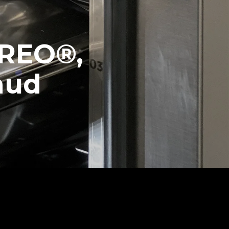
EREO®,
aud