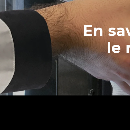
En sa
le