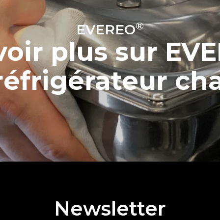
®
EVEREO
voir plus sur EV
 réfrigérateur ch
Newsletter