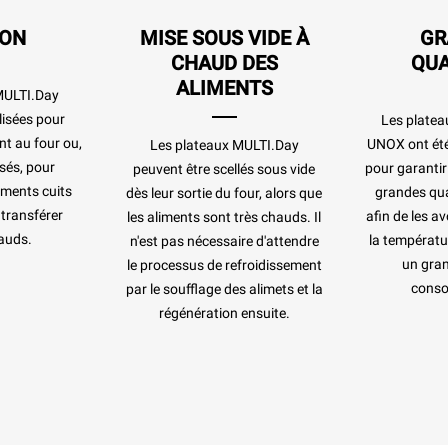
SON
MISE SOUS VIDE À
GR
CHAUD DES
QUA
ALIMENTS
MULTI.Day
lisées pour
Les platea
nt au four ou,
UNOX ont été
Les plateaux MULTI.Day
isés, pour
pour garantir
peuvent être scellés sous vide
iments cuits
grandes qua
dès leur sortie du four, alors que
 transférer
afin de les av
les aliments sont très chauds. Il
auds.
la températu
n'est pas nécessaire d'attendre
un gra
le processus de refroidissement
cons
par le soufflage des alimets et la
régénération ensuite.