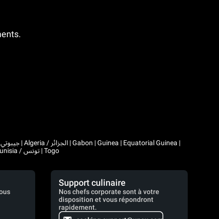
ments.
|
Comoros | Morocco / المغرب | Madagascar | Mali | Mauritania / موريتانيا | Mauritius | Niger | Rwanda | Seychelles | Senegal | Chad / تشاد | Tunisia / تونس | Togo
Support culinaire
vous
Nos chefs corporate sont à votre
disposition et vous répondront
rapidement.