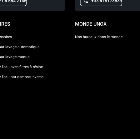
71 4 554 2146
+33 478173539
IRES
MONDE UNOX
ssoires
Nos bureaux dans le monde
our lavage automatique
our lavage manuel
l'eau avec filtres à résine
e l'eau par osmose inverse