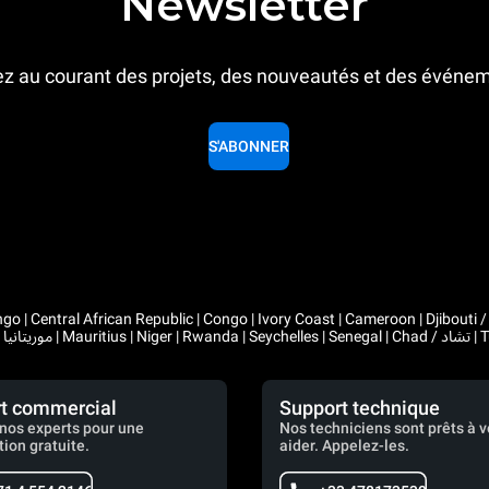
Newsletter
z au courant des projets, des nouveautés et des événe
S'ABONNER
 Congo | Ivory Coast | Cameroon | Djibouti / جيبوتي | Algeria / الجزائر | Gabon | Guinea | Equatorial Guinea 
t commercial
Support technique
nos experts pour une
Nos techniciens sont prêts à 
tion gratuite.
aider. Appelez-les.