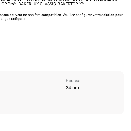
HOP.Pro™
,
BAKERLUX CLASSIC
,
BAKERTOP-X™
ssus peuvent ne pas être compatibles. Veuillez configurer votre solution pour
charge.
configurer
Hauteur
34 mm