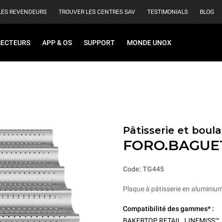
LES REVENDEURS
TROUVER LES CENTRES SAV
TESTIMONIALS
BLOG
SECTEURS
APP & OS
SUPPORT
MONDE UNOX
Pâtisserie et boul
FORO.BAGUE
Code: TG445
Plaque à pâtisserie en aluminiu
Compatibilité des gammes* :
BAKERTOP RETAIL
,
LINEMISS™