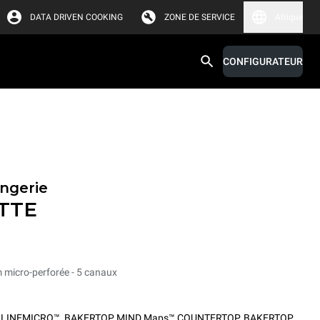
DATA DRIVEN COOKING
ZONE DE SERVICE
Afrique
CONFIGURATEUR
angerie
TTE
m micro-perforée - 5 canaux
,
LINEMICRO™
,
BAKERTOP MIND.Maps™ COUNTERTOP
,
BAKERTOP