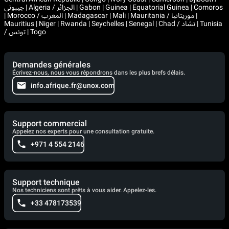
جيبوتي | Algeria / الجزائر | Gabon | Guinea | Equatorial Guinea | Comoros
| Morocco / المغرب | Madagascar | Mali | Mauritania / موريتانيا |
Mauritius | Niger | Rwanda | Seychelles | Senegal | Chad / تشاد | Tunisia
/ تونس | Togo
Demandes générales
Écrivez-nous, nous vous répondrons dans les plus brefs délais.
info.afrique.fr@unox.com
Support commercial
Appelez nos experts pour une consultation gratuite.
+971 4 554 2146
Support technique
Nos techniciens sont prêts à vous aider. Appelez-les.
+33 478173539