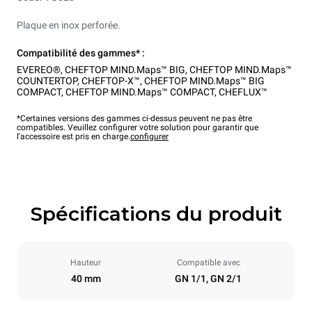
Plaque en inox perforée.
Compatibilité des gammes* :
EVEREO®
,
CHEFTOP MIND.Maps™ BIG
,
CHEFTOP MIND.Maps™
COUNTERTOP
,
CHEFTOP-X™
,
CHEFTOP MIND.Maps™ BIG
COMPACT
,
CHEFTOP MIND.Maps™ COMPACT
,
CHEFLUX™
*Certaines versions des gammes ci-dessus peuvent ne pas être
compatibles. Veuillez configurer votre solution pour garantir que
l'accessoire est pris en charge.
configurer
Spécifications du produit
Hauteur
Compatible avec
40 mm
GN 1/1, GN 2/1