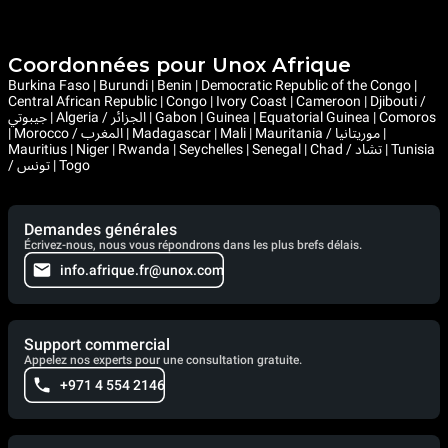
Coordonnées pour Unox Afrique
Burkina Faso | Burundi | Benin | Democratic Republic of the Congo |
Central African Republic | Congo | Ivory Coast | Cameroon | Djibouti /
جيبوتي | Algeria / الجزائر | Gabon | Guinea | Equatorial Guinea | Comoros
| Morocco / المغرب | Madagascar | Mali | Mauritania / موريتانيا |
Mauritius | Niger | Rwanda | Seychelles | Senegal | Chad / تشاد | Tunisia
/ تونس | Togo
Demandes générales
Écrivez-nous, nous vous répondrons dans les plus brefs délais.
info.afrique.fr@unox.com
Support commercial
Appelez nos experts pour une consultation gratuite.
+971 4 554 2146