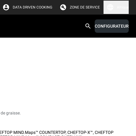
DATA DRIVEN COOKING
ZONE DE SERVICE
Afrique
CONFIGURATEUR
 de graisse.
EFTOP MIND.Maps™ COUNTERTOP
,
CHEFTOP-X™
,
CHEFTOP