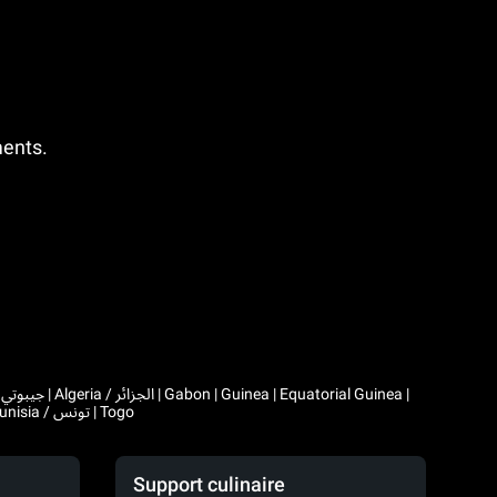
ments.
|
Comoros | Morocco / المغرب | Madagascar | Mali | Mauritania / موريتانيا | Mauritius | Niger | Rwanda | Seychelles | Senegal | Chad / تشاد | Tunisia / تونس | Togo
Support culinaire