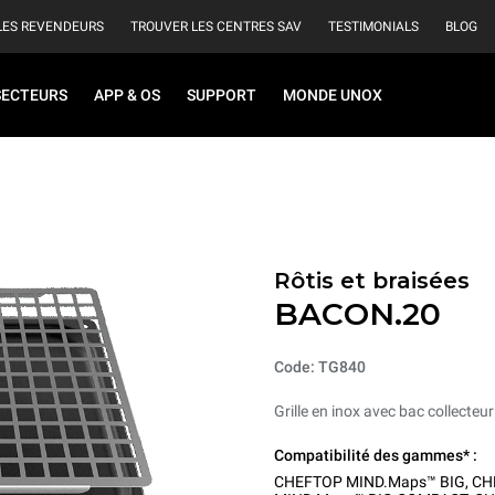
LES REVENDEURS
TROUVER LES CENTRES SAV
TESTIMONIALS
BLOG
SECTEURS
APP & OS
SUPPORT
MONDE UNOX
Rôtis et braisées
BACON.20
Code: TG840
Grille en inox avec bac collecteur
Compatibilité des gammes* :
CHEFTOP MIND.Maps™ BIG
,
CH