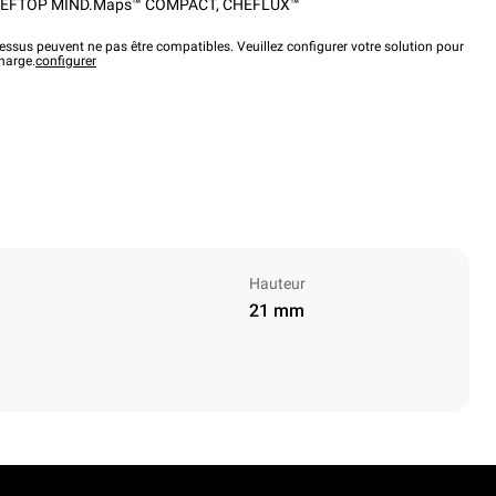
EFTOP MIND.Maps™ COMPACT
,
CHEFLUX™
ssus peuvent ne pas être compatibles. Veuillez configurer votre solution pour
charge.
configurer
Hauteur
21 mm