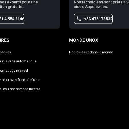
nos experts pour une
Nos techniciens sont prêts à 
tion gratuite.
aider. Appelez-les.
71 4 554 2146
+33 478173539
IRES
MONDE UNOX
ssoires
Nos bureaux dans le monde
our lavage automatique
our lavage manuel
l'eau avec filtres à résine
e l'eau par osmose inverse