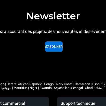
Newsletter
z au courant des projets, des nouveautés et des événe
S'ABONNER
 Congo | Ivory Coast | Cameroon | Djibouti / جيبوتي | Algeria / الجزائر | Gabon | Guinea | Equatorial Guinea 
t commercial
Support technique