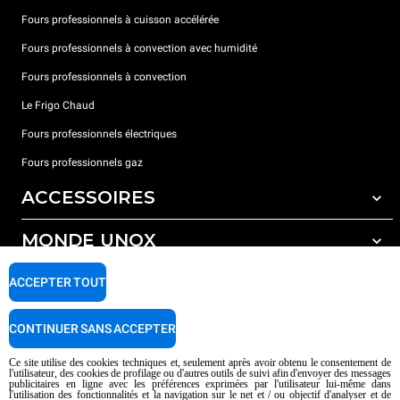
Fours professionnels à cuisson accélérée
Fours professionnels à convection avec humidité
Fours professionnels à convection
Le Frigo Chaud
Fours professionnels électriques
Fours professionnels gaz
ACCESSOIRES
MONDE UNOX
Tous les accessoires
Détergents pour lavage automatique
SUPPORT
ACCEPTER TOUT
Nos bureaux dans le monde
Détergents pour lavage manuel
Traitement de l'eau avec filtres à résine
Garantie Unox
CONTINUER SANS ACCEPTER
Traitement de l'eau par osmose inverse
Trouver les Revendeurs
Ce site utilise des cookies techniques et, seulement après avoir obtenu le consentement de
l'utilisateur, des cookies de profilage ou d'autres outils de suivi afin d'envoyer des messages
Trouver les Centres SAV
publicitaires en ligne avec les préférences exprimées par l'utilisateur lui-même dans
l'utilisation des fonctionnalités et la navigation sur le net et / ou objectif d'analyser et de
AI Content Disclaimer
Privacy policy
Cookie policy