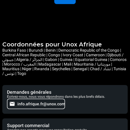
Coordonnées pour Unox Afrique
Burkina Faso | Burundi | Benin | Democratic Republic of the Congo |
Central African Republic | Congo | Ivory Coast | Cameroon | Djibouti /
جيبوتي | Algeria / الجزائر | Gabon | Guinea | Equatorial Guinea | Comoros
| Morocco / المغرب | Madagascar | Mali | Mauritania / موريتانيا |
Mauritius | Niger | Rwanda | Seychelles | Senegal | Chad / تشاد | Tunisia
/ تونس | Togo
Demandes générales
Écrivez-nous, nous vous répondrons dans les plus brefs délais.
info.afrique.fr@unox.com
Support commercial