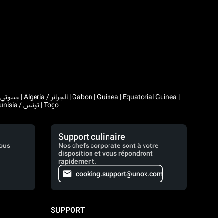
|
Comoros | Morocco / المغرب | Madagascar | Mali | Mauritania / موريتانيا | Mauritius | Niger | Rwanda | Seychelles | Senegal | Chad / تشاد | Tunisia / تونس | Togo
Support culinaire
vous
Nos chefs corporate sont à votre
disposition et vous répondront
rapidement.
cooking.support@unox.com
SUPPORT