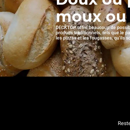
moux ou 
DECKTOP offre beaucoup de possibil
produits traditionnels, tels que le p
les pizzas et les fougasses, qu'ils s
Reste