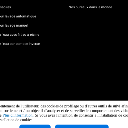
ssoires
Nos bureaux dans le monde
our lavage automatique
our lavage manuel
l'eau avec filtres à résine
e l'eau par osmose inverse
sentement de l'utilisateur, des cookies de profilage ou d'autres outils de suivi af
ion sur le net et / ou objectif d'analyser et de surveiller le comportement des vi
ge
Plus d'information
. Si vous avez l'intention de consentir à l'installation de 
stallation de cookies.