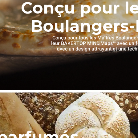
Conçu pour le
Boulangers-P
Conçu pour tous les Maîtres Boulangers
leur BAKERTOP MIND.Maps™ avec un fou
avec un design attrayant et une tec
parfumés,