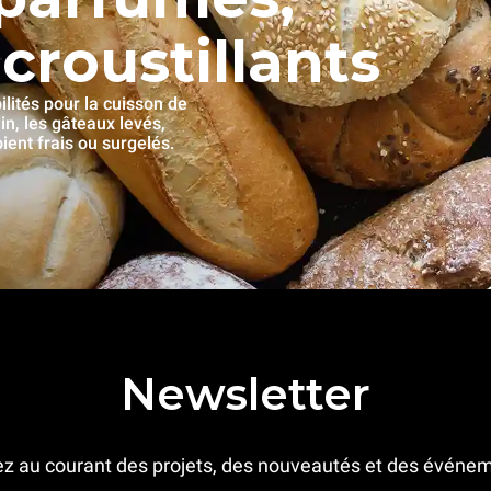
croustillants
ités pour la cuisson de
ain, les gâteaux levés,
oient frais ou surgelés.
Newsletter
z au courant des projets, des nouveautés et des événe