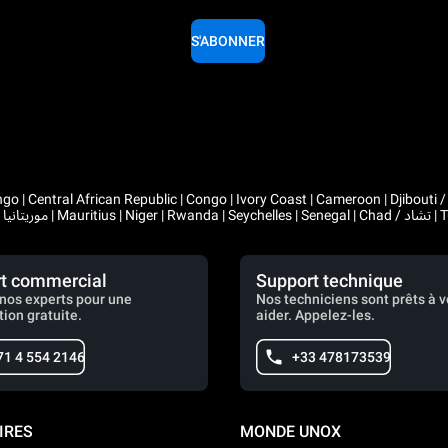
S'ABONNER
 Congo | Ivory Coast | Cameroon | Djibouti / جيبوتي | Algeria / الجزائر | Gabon | Guinea | Equatorial Guinea 
t commercial
Support technique
nos experts pour une
Nos techniciens sont prêts à 
tion gratuite.
aider. Appelez-les.
71 4 554 2146
+33 478173539
IRES
MONDE UNOX