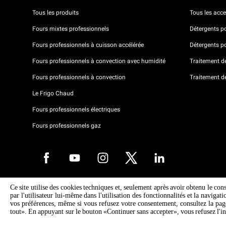
Tous les produits
Tous les acce
Fours mixtes professionnels
Détergents p
Fours professionnels à cuisson accélérée
Détergents p
Fours professionnels à convection avec humidité
Traitement de 
Fours professionnels à convection
Traitement d
Le Frigo Chaud
Fours professionnels électriques
Fours professionnels gaz
Ce site utilise des cookies techniques et, seulement après avoir obtenu le con
Droits d'auteurt 2026 UNOX SpA Tous droits réservés. Reg.Papova n °
par l'utilisateur lui-même dans l'utilisation des fonctionnalités et la navigat
04230750285 - REA Padova 372835 - Cap. 5.000.000 € iv - P.IVA / CF
vos préférences, même si vous refusez votre consentement, consultez la pa
04230750285 - IT WEEE Reg. No. IT08020000000377
tout». En appuyant sur le bouton «Continuer sans accepter», vous refusez l'in