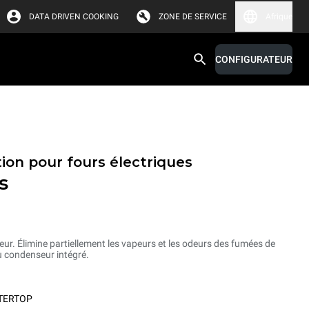
DATA DRIVEN COOKING
ZONE DE SERVICE
Afrique
CONFIGURATEUR
ion pour fours électriques
s
ur. Élimine partiellement les vapeurs et les odeurs des fumées de
 condenseur intégré.
TERTOP