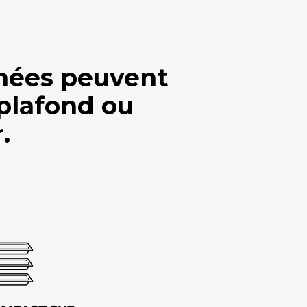
umées peuvent
 plafond ou
.