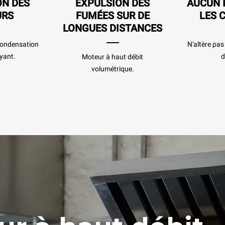
ON DES
EXPULSION DES
AUCUN 
URS
FUMÉES SUR DE
LES 
LONGUES DISTANCES
 condensation
N'altère pa
yant.
d
Moteur à haut débit
volumétrique.