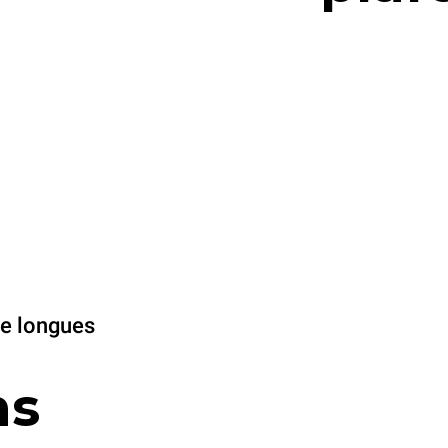
de longues
ns