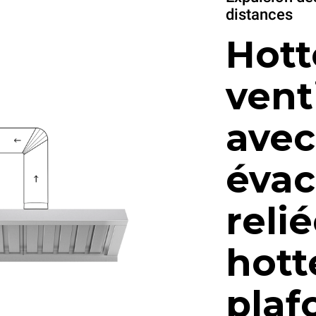
distances
Hott
vent
avec
évac
relié
hott
plaf