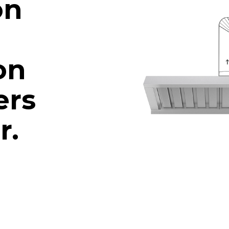
on
on
ers
ur.