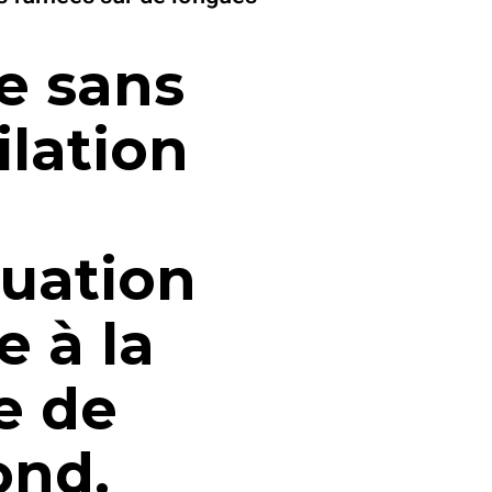
e sans
ilation
uation
e à la
e de
ond.