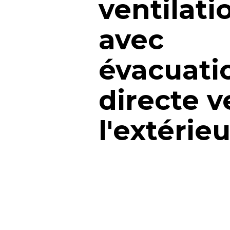
ventilati
avec
évacuati
directe v
l'extérie