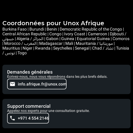
Coordonnées pour Unox Afrique
Burkina Faso | Burundi | Benin | Democratic Republic of the Congo |
Central African Republic | Congo | Ivory Coast | Cameroon | Djibouti /
جيبوتي | Algeria / الجزائر | Gabon | Guinea | Equatorial Guinea | Comoros
| Morocco / المغرب | Madagascar | Mali | Mauritania / موريتانيا |
Mauritius | Niger | Rwanda | Seychelles | Senegal | Chad / تشاد | Tunisia
/ تونس | Togo
Demandes générales
Écrivez-nous, nous vous répondrons dans les plus brefs délais.
info.afrique.fr@unox.com
Support commercial
Appelez nos experts pour une consultation gratuite.
+971 4 554 2146