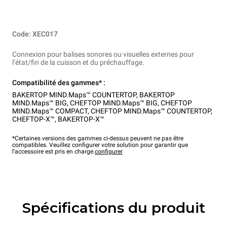
Code: XEC017
Connexion pour balises sonores ou visuelles externes pour
l’état/fin de la cuisson et du préchauffage.
Compatibilité des gammes* :
BAKERTOP MIND.Maps™ COUNTERTOP
,
BAKERTOP
MIND.Maps™ BIG
,
CHEFTOP MIND.Maps™ BIG
,
CHEFTOP
MIND.Maps™ COMPACT
,
CHEFTOP MIND.Maps™ COUNTERTOP
,
CHEFTOP-X™
,
BAKERTOP-X™
*Certaines versions des gammes ci-dessus peuvent ne pas être
compatibles. Veuillez configurer votre solution pour garantir que
l'accessoire est pris en charge.
configurer
Spécifications du produit