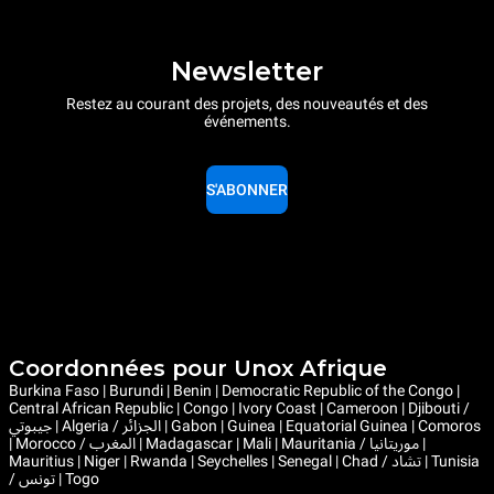
Newsletter
Restez au courant des projets, des nouveautés et des
événements.
S'ABONNER
Coordonnées pour Unox Afrique
Burkina Faso | Burundi | Benin | Democratic Republic of the Congo |
Central African Republic | Congo | Ivory Coast | Cameroon | Djibouti /
جيبوتي | Algeria / الجزائر | Gabon | Guinea | Equatorial Guinea | Comoros
| Morocco / المغرب | Madagascar | Mali | Mauritania / موريتانيا |
Mauritius | Niger | Rwanda | Seychelles | Senegal | Chad / تشاد | Tunisia
/ تونس | Togo