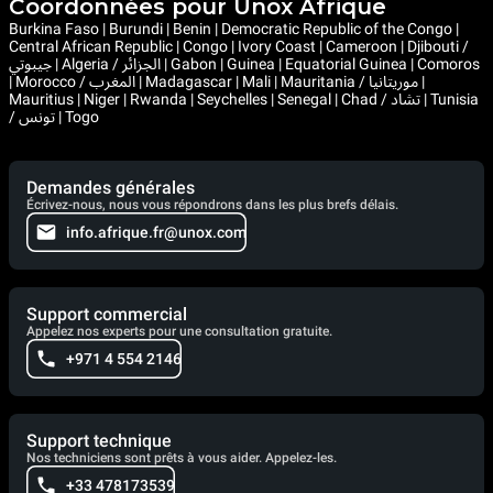
Coordonnées pour Unox Afrique
Burkina Faso | Burundi | Benin | Democratic Republic of the Congo |
Central African Republic | Congo | Ivory Coast | Cameroon | Djibouti /
جيبوتي | Algeria / الجزائر | Gabon | Guinea | Equatorial Guinea | Comoros
| Morocco / المغرب | Madagascar | Mali | Mauritania / موريتانيا |
Mauritius | Niger | Rwanda | Seychelles | Senegal | Chad / تشاد | Tunisia
/ تونس | Togo
Demandes générales
Écrivez-nous, nous vous répondrons dans les plus brefs délais.
info.afrique.fr@unox.com
Support commercial
Appelez nos experts pour une consultation gratuite.
+971 4 554 2146
Support technique
Nos techniciens sont prêts à vous aider. Appelez-les.
+33 478173539