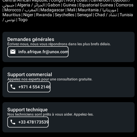
جيبوتي | Algeria / الجزائر | Gabon | Guinea | Equatorial Guinea | Comoros
| Morocco / المغرب | Madagascar | Mali | Mauritania / موريتانيا |
Mauritius | Niger | Rwanda | Seychelles | Senegal | Chad / تشاد | Tunisia
/ تونس | Togo
Demandes générales
Écrivez-nous, nous vous répondrons dans les plus brefs délais.
info.afrique.fr@unox.com
Support commercial
Appelez nos experts pour une consultation gratuite.
+971 4 554 2146
Support technique
Nos techniciens sont prêts à vous aider. Appelez-les.
+33 478173539