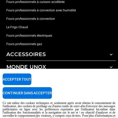
Fours professionnels à cuisson accélérée
Fours professionnels à convection avec humidité
Fours professionnels à convection
Le Frigo Chaud
Fours professionnels électriques
Fours professionnels gaz
ACCESSOIRES
MONDE UNOX
Tous les accessoires
Détergents pour lavage automatique
SUPPORT
ACCEPTER TOUT
Nos bureaux dans le monde
Détergents pour lavage manuel
Traitement de l'eau avec filtres à résine
Garantie Unox
CONTINUER SANS ACCEPTER
Traitement de l'eau par osmose inverse
Trouver les Revendeurs
Ce site utilise des cookies techniques et, seulement après avoir obtenu le consentement de
l'utilisateur, des cookies de profilage ou d'autres outils de suivi afin d'envoyer des messages
Trouver les Centres SAV
publicitaires en ligne avec les préférences exprimées par l'utilisateur lui-même dans
l'utilisation des fonctionnalités et la navigation sur le net et / ou objectif d'analyser et de
AI Content Disclaimer
Privacy policy
Cookie policy
surveiller le comportement des visiteurs, y compris ceux de tiers. Pour plus d'informations et