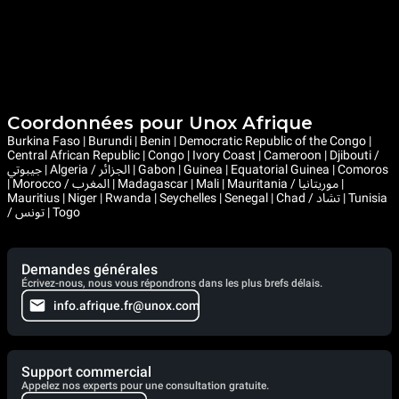
Coordonnées pour Unox Afrique
Burkina Faso | Burundi | Benin | Democratic Republic of the Congo |
Central African Republic | Congo | Ivory Coast | Cameroon | Djibouti /
جيبوتي | Algeria / الجزائر | Gabon | Guinea | Equatorial Guinea | Comoros
| Morocco / المغرب | Madagascar | Mali | Mauritania / موريتانيا |
Mauritius | Niger | Rwanda | Seychelles | Senegal | Chad / تشاد | Tunisia
/ تونس | Togo
Demandes générales
Écrivez-nous, nous vous répondrons dans les plus brefs délais.
info.afrique.fr@unox.com
Support commercial
Appelez nos experts pour une consultation gratuite.